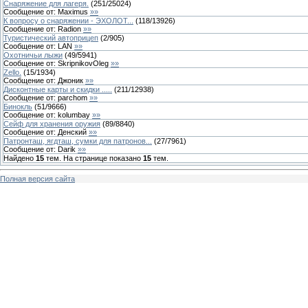
Снаряжение для лагеря.
(
251
/
25024
)
Сообщение от:
Maximus
»»
К вопросу о снаряжении - ЭХОЛОТ...
(
118
/
13926
)
Сообщение от:
Radion
»»
Туристический автоприцеп
(
2
/
905
)
Сообщение от:
LAN
»»
Охотничьи лыжи
(
49
/
5941
)
Сообщение от:
SkripnikovOleg
»»
Zello.
(
15
/
1934
)
Сообщение от:
Джоник
»»
Дисконтные карты и скидки .....
(
211
/
12938
)
Сообщение от:
parchom
»»
Бинокль
(
51
/
9666
)
Сообщение от:
kolumbay
»»
Cейф для хранения оружия
(
89
/
8840
)
Сообщение от:
Денский
»»
Патронташ, ягдташ, сумки для патронов...
(
27
/
7961
)
Сообщение от:
Darik
»»
Найдено
15
тем. На странице показано
15
тем.
Полная версия сайта