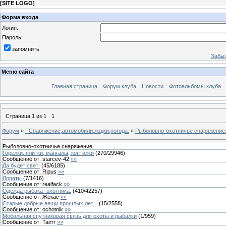
[
SITE LOGO
]
Форма входа
Логин:
Пароль:
запомнить
Забыл
Меню сайта
Главная страница
Форум клуба
Новости
Фотоальбомы клуба
Страница
1
из
1
1
Форум
»
- Снаряжение,автомобили,лодки,погода.
»
Рыболовно-охотничье снаряжение
Рыболовно-охотничье снаряжение.
Горелки, плитки, мангалы, коптилки
(
270
/
29946
)
Сообщение от:
starcev-42
»»
Да будет свет!
(
45
/
6185
)
Сообщение от:
Ripus
»»
Лопаты
(
7
/
1416
)
Сообщение от:
realfack
»»
Одежда рыбака- охотника.
(
410
/
42257
)
Сообщение от:
Жекас
»»
Старые добрые вещи прошлых лет...
(
15
/
2558
)
Сообщение от:
ochotnik
»»
Мобильная спутниковая связь для охоты и рыбалки
(
1
/
959
)
Сообщение от:
Tairrr
»»