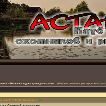
яжение.
»
Патронташ, ягдташ, сумки для патронов...
(Вещи для хранение и транспортировки патроно
Апреля 2013, 22:38 | Сообщение #
16
нташ. Сделанный своими руками.