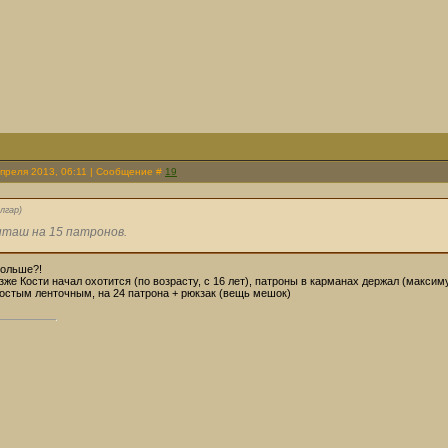
Апреля 2013, 06:11 | Сообщение #
19
лгар
)
таш на 15 патронов.
больше?!
зже Кости начал охотится (по возрасту, с 16 лет), патроны в карманах держал (макси
остым ленточным, на 24 патрона + рюкзак (вещь мешок)