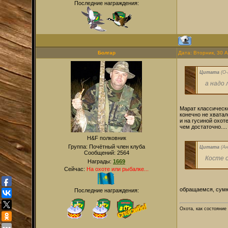
Последние награждения:
Болгар
Дата: Вторник, 30 
Цитата
(
O
а надо 
Марат классическо
конечно не хватал
и на гусиной охоте
чем достаточно....
H&F полковник
Группа: Почётный член клуба
Цитата
(
Ан
Сообщений:
2564
Косте 
Награды:
1669
Сейчас:
На охоте или рыбалке...
обращаемся, сумк
Последние награждения:
Охота, как состояние