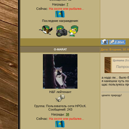
Награды:
7
Сейчас:
На охоте или рыбалке...
Последние награждения:
O-MARAT
Дата: Вторник, 30 
Цитата
(
Бо
Патрон
а надо ли... было 
я канешна чуть по
щас пользуюсь пр
H&F лейтенант
цените природу!
Группа: Пользователь сети НРОсК.
Сообщений:
243
Награды:
38
Сейчас:
На охоте или рыбалке...