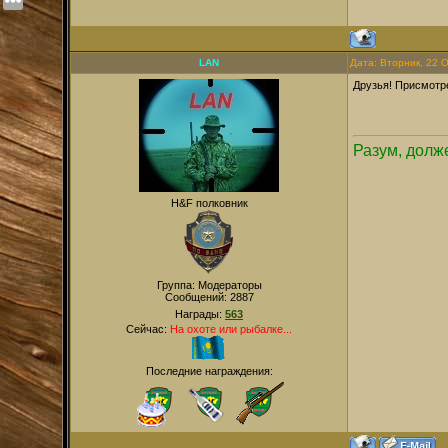
LAN
Дата: Вторник, 22 
Друзья! Присмотр
Разум, долже
H&F полковник
Группа: Модераторы
Сообщений:
2887
Награды:
563
Сейчас:
На охоте или рыбалке...
Последние награждения: