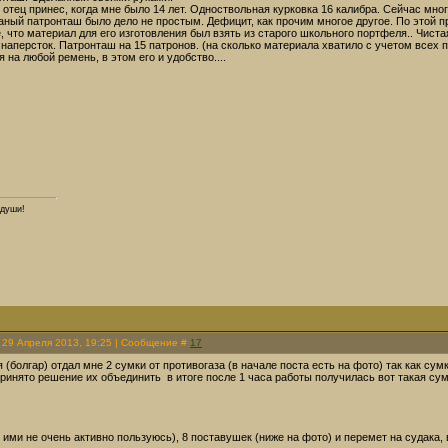
отец принес, когда мне было 14 лет. Одноствольная курковка 16 калибра. Сейчас многи
ный патронташ было дело не простым. Дефицит, как прочим многое другое. По этой п
 что материал для его изготовления был взять из старого школьного портфеля.. Чистая
наперсток. Патронташ на 15 патронов. (на сколько материала хватило с учетом всех п
 на любой ремень, в этом его и удобство....
 души!
 29 Апреля 2013, 19:25 | Сообщение #
17
я (болгар) отдал мне 2 сумки от противогаза (в начале поста есть на фото) так как су
ринято решение их объединить в итоге после 1 часа работы получилась вот такая сум
я ими не очень активно пользуюсь), 8 поставушек (ниже на фото) и перемет на судака,