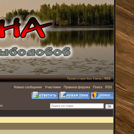
Приветствую Вас
Гость
|
RSS
[
Новые сообщения
·
Участники
·
Правила форума
·
Поиск
·
RSS
]
в)