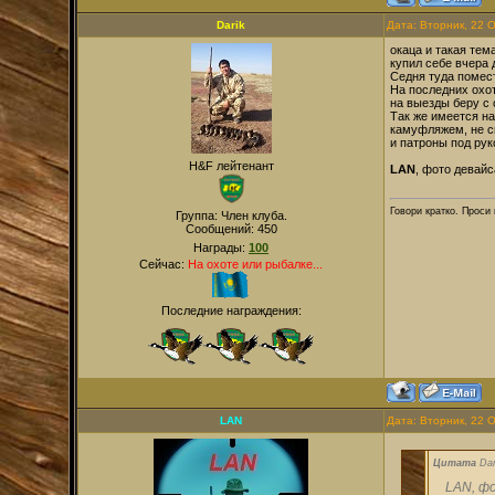
Darik
Дата: Вторник, 22 
окаца и такая тема
купил себе вчера 
Седня туда помест
На последних охот
на выезды беру с 
Так же имеется на
камуфляжем, не св
и патроны под руко
H&F лейтенант
LAN
, фото девайс
Говори кратко. Проси
Группа: Член клуба.
Сообщений:
450
Награды:
100
Сейчас:
На охоте или рыбалке...
Последние награждения:
LAN
Дата: Вторник, 22 
Цитата
Dar
LAN, фо