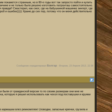
м покажется странным, но в 80-е годы вот так запросто пойти и купить
ричине и не только было решено изготовить патронташ самостоятельно.
 правда!! Смастерил, как смог, где на бабушкиной машинке зингерт, где
роб и ошибок))))) Храню до сих пор, потому что он меня действительно
Болгар
Сообщение отредактировал
-
Вторник, 23 Апреля 2013, 22:38
мки были от гражданской версии то по своим размерам они мне не
ка, которую я решил использовать как чехол под поставушки и кружки
 в кармашки влез ремкомплект (поводки, запасные крючки, грузила и