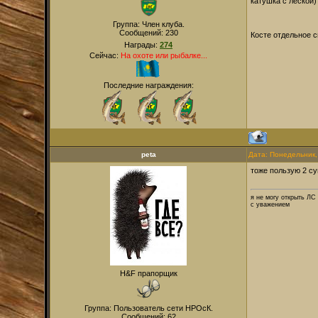
катушка с леской)
Группа: Член клуба.
Сообщений:
230
Косте отдельное с
Награды:
274
Сейчас:
На охоте или рыбалке...
Последние награждения:
peta
Дата: Понедельник,
тоже пользую 2 су
я не могу открыть ЛС
с уважением
H&F прапорщик
Группа: Пользователь сети НРОсК.
Сообщений:
62