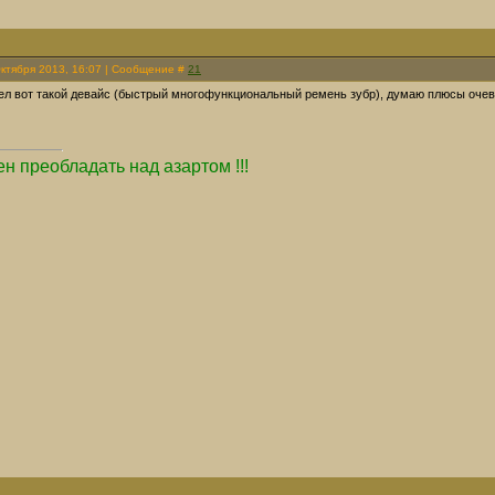
Октября 2013, 16:07 | Сообщение #
21
ел вот такой девайс (быстрый многофункциональный ремень зубр), думаю плюсы оче
н преобладать над азартом !!!