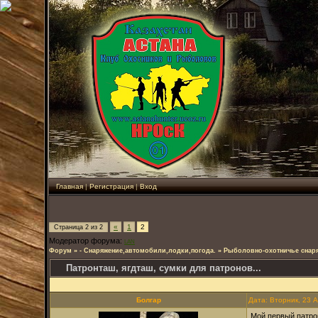
Главная
|
Регистрация
|
Вход
«
1
2
Страница
2
из
2
Модератор форума:
LAN
Форум
»
- Снаряжение,автомобили,лодки,погода.
»
Рыболовно-охотничье снар
Патронташ, ягдташ, сумки для патронов...
Болгар
Дата: Вторник, 23 
Мой первый патро