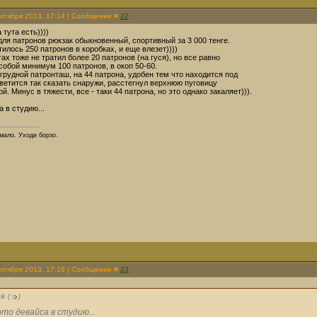
Октября 2013, 17:14 | Сообщение #
22
 тута есть))))
для патронов рюкзак обыкновенный, спортивный за 3 000 тенге.
илось 250 патронов в коробках, и еще влезет))))
ах тоже не тратил более 20 патронов (на гуся), но все равно
собой минимум 100 патронов, в окоп 50-60.
грудной патронташ, на 44 патрона, удобен тем что находится под
етится так сказать снаружи, расстегнул верхнюю пуговицу
й. Минус в тяжести, все - таки 44 патрона, но это однако закаляет))).
а в студию...
 мало. Уходи борзо.
Октября 2013, 17:16 | Сообщение #
23
ik
(
)
то девайса в студию...