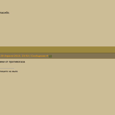
пасибо.
 29 Апреля 2013, 23:53 | Сообщение #
18
мки от противогаза
 пишите на мыло