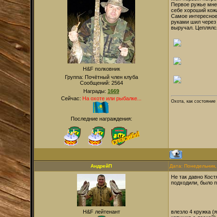
Первое ружье мне 
себе хороший кожа
Самое интересное,
руками шил через 
выручал. Цеплялся
H&F полковник
Группа: Почётный член клуба
Сообщений:
2564
Награды:
1669
Сейчас:
На охоте или рыбалке...
Охота, как состояние
Последние награждения:
АндрейП
Дата: Понедельник,
Не так давно Кост
подходили, было п
H&F лейтенант
влезло 4 кружка (