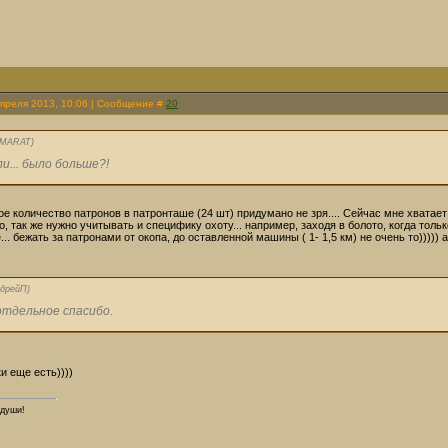
Апреля 2013, 10:06 | Сообщение #
20
-MARAT
)
ли... было больше?!
е количество патронов в патронташе (24 шт) придумано не зря.... Сейчас мне хватает 
о, так же нужно учитывать и специфику охоту... например, заходя в болото, когда тол
... бежать за патронами от окопа, до оставленной машины ( 1- 1,5 км) не очень то))))) 
дрейП
)
отдельное спасибо.
и еще есть))))
 души!