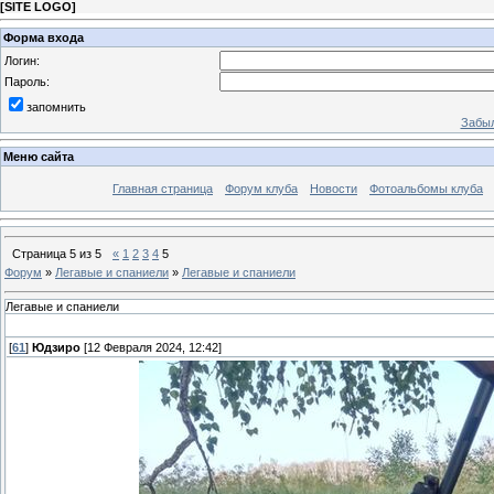
[
SITE LOGO
]
Форма входа
Логин:
Пароль:
запомнить
Забыл
Меню сайта
Главная страница
Форум клуба
Новости
Фотоальбомы клуба
Страница
5
из
5
«
1
2
3
4
5
Форум
»
Легавые и спаниели
»
Легавые и спаниели
Легавые и спаниели
[
61
]
Юдзиро
[12 Февраля 2024, 12:42]