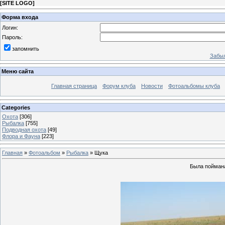
[
SITE LOGO
]
Форма входа
Логин:
Пароль:
запомнить
Забыл
Меню сайта
Главная страница
Форум клуба
Новости
Фотоальбомы клуба
Categories
Охота
[306]
Рыбалка
[755]
Подводная охота
[49]
Флора и Фауна
[223]
Главная
»
Фотоальбом
»
Рыбалка
» Щука
Была поймана 