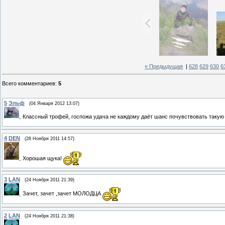
« Предыдущая
|
628
629
630
6
Всего комментариев
:
5
5
Эльф
(04 Января 2012 13:07)
Классный трофей, госпожа удача не каждому даёт шанс почувствовать такую
4
DEN
(28 Ноября 2011 14:57)
Хорошая щука!
3
LAN
(24 Ноября 2011 21:39)
Зачет, зачет ,зачет МОЛОДЦА
2
LAN
(24 Ноября 2011 21:38)