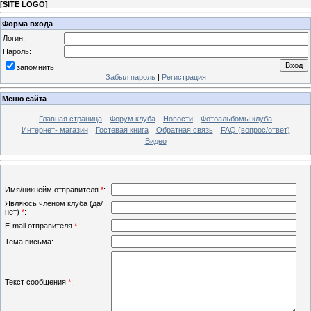
[
SITE LOGO
]
Форма входа
Логин:
Пароль:
запомнить
Забыл пароль
|
Регистрация
Меню сайта
Главная страница
Форум клуба
Новости
Фотоальбомы клуба
Интернет- магазин
Гостевая книга
Обратная связь
FAQ (вопрос/ответ)
Видео
Имя/никнейм отправителя
*
:
Являюсь членом клуба (да/
нет)
*
:
E-mail отправителя
*
:
Тема письма:
Текст сообщения
*
: