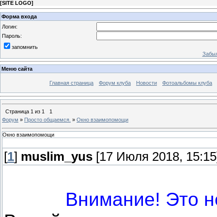
[
SITE LOGO
]
Форма входа
Логин:
Пароль:
запомнить
Забыл
Меню сайта
Главная страница
Форум клуба
Новости
Фотоальбомы клуба
Страница
1
из
1
1
Форум
»
Просто общаемся.
»
Окно взаимопомощи
Окно взаимопомощи
[
1
]
muslim_yus
[17 Июля 2018, 15:15
Внимание! Это н