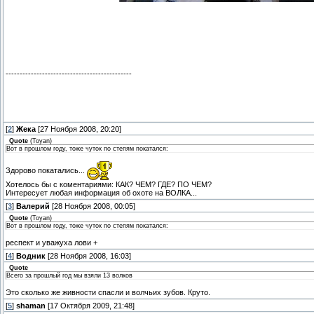
---------------------------------------------
[
2
]
Жека
[27 Ноября 2008, 20:20]
Quote
(
Toyan
)
Вот в прошлом году, тоже чуток по степям покатался:
Здорово покатались...
Хотелось бы с коментариями: КАК? ЧЕМ? ГДЕ? ПО ЧЕМ?
Интересует любая информация об охоте на ВОЛКА...
[
3
]
Валерий
[28 Ноября 2008, 00:05]
Quote
(
Toyan
)
Вот в прошлом году, тоже чуток по степям покатался:
респект и уважуха лови +
[
4
]
Водник
[28 Ноября 2008, 16:03]
Quote
Всего за прошлый год мы взяли 13 волков
Это сколько же живности спасли и волчьих зубов. Круто.
[
5
]
shaman
[17 Октября 2009, 21:48]