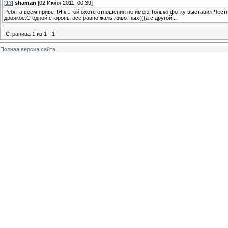
[
13
]
shaman
[02 Июня 2011, 00:39]
Ребята,всем привет!Я к этой охоте отношения не имею.Только фотку выставил.Честн
двоякое.С одной стороны все равно жаль животных(((а с другой...
Страница
1
из
1
1
Полная версия сайта