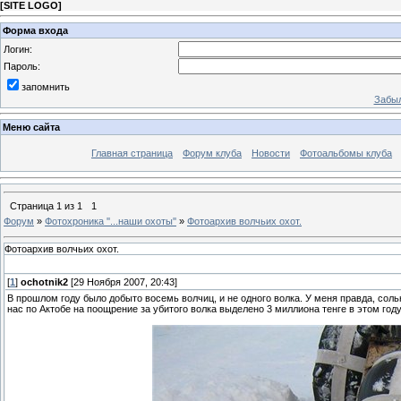
[
SITE LOGO
]
Форма входа
Логин:
Пароль:
запомнить
Забыл
Меню сайта
Главная страница
Форум клуба
Новости
Фотоальбомы клуба
Страница
1
из
1
1
Форум
»
Фотохроника ''...наши охоты''
»
Фотоархив волчьих охот.
Фотоархив волчьих охот.
[
1
]
ochotnik2
[29 Ноября 2007, 20:43]
В прошлом году было добыто восемь волчиц, и не одного волка. У меня правда, сольн
нас по Актобе на поощрение за убитого волка выделено 3 миллиона тенге в этом году