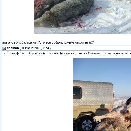
вот это волк,базара нет!А то все собаки,причем некрупные)))
[
6
]
shaman
[01 Июня 2011, 15:46]
Вот,тоже фото от Жусупа.Охотился в Тургайских степях.Сказал.что крестьяне в тех 