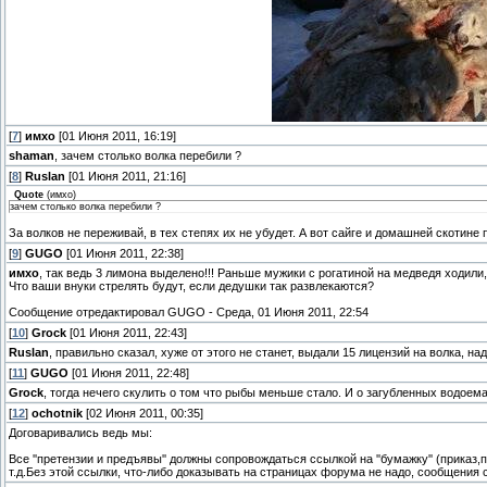
[
7
]
имхо
[01 Июня 2011, 16:19]
shaman
, зачем столько волка перебили ?
[
8
]
Ruslan
[01 Июня 2011, 21:16]
Quote
(
имхо
)
зачем столько волка перебили ?
За волков не переживай, в тех степях их не убудет. А вот сайге и домашней скотине
[
9
]
GUGO
[01 Июня 2011, 22:38]
имхо
, так ведь 3 лимона выделено!!! Раньше мужики с рогатиной на медведя ходили,
Что ваши внуки стрелять будут, если дедушки так развлекаются?
Сообщение отредактировал
GUGO
-
Среда, 01 Июня 2011, 22:54
[
10
]
Grock
[01 Июня 2011, 22:43]
Ruslan
, правильно сказал, хуже от этого не станет, выдали 15 лицензий на волка, над
[
11
]
GUGO
[01 Июня 2011, 22:48]
Grock
, тогда нечего скулить о том что рыбы меньше стало. И о загубленных водоема
[
12
]
ochotnik
[02 Июня 2011, 00:35]
Договаривались ведь мы:
Все ''претензии и предъявы'' должны сопровождаться ссылкой на ''бумажку'' (прика
т.д.Без этой ссылки, что-либо доказывать на страницах форума не надо, сообщения