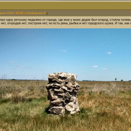
Июня 2016, 09:56 | Сообщение #
3
ро одну речушку недалеко от города, где мои у моих дедов был огород, стояла телев
нет, огородов нет, построек нет, но есть река, рыбка и нет городского шума. И так, ка