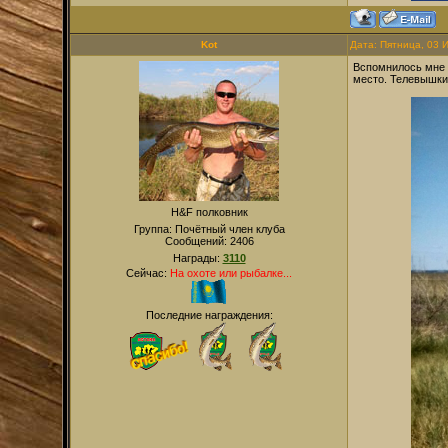
Kot
Дата: Пятница, 03 
Вспомнилось мне п
место. Телевышки 
H&F полковник
Группа: Почётный член клуба
Сообщений:
2406
Награды:
3110
Сейчас:
На охоте или рыбалке...
Последние награждения: