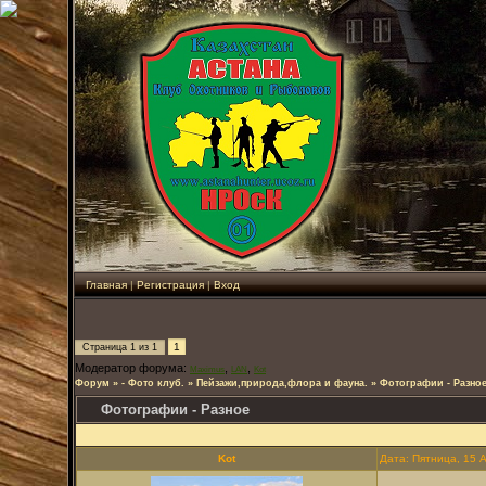
Главная
|
Регистрация
|
Вход
1
Страница
1
из
1
Модератор форума:
,
,
Maximus
LAN
Kot
Форум
»
- Фото клуб.
»
Пейзажи,природа,флора и фауна.
»
Фотографии - Разно
Фотографии - Разное
Kot
Дата: Пятница, 15 