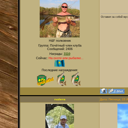
Оставил за собой мус
H&F полковник
Группа: Почётный член клуба
Сообщений:
2406
Награды:
3110
Сейчас:
На охоте или рыбалке...
Последние награждения:
rvalerra
Дата: Пятница, 15 