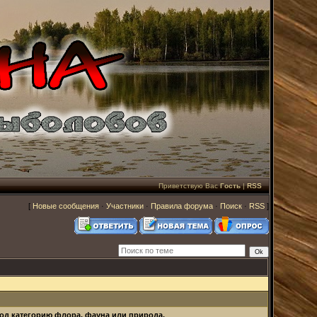
Приветствую Вас
Гость
|
RSS
[
Новые сообщения
·
Участники
·
Правила форума
·
Поиск
·
RSS
]
под категорию флора, фауна или природа,