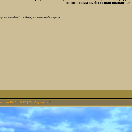
но которыми вы бы хотели поделиться 
ор на водоёме? Не беда, в семье не без урода
Апреля 2016, 10:15 | Сообщение #
2