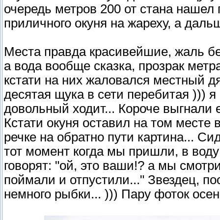
очередь метров 200 от стана нашел 
приличного окуня на жареху, а дальш
Места правда красивейшие, жаль б
а вода вообще сказка, прозрак метра 
кстати на них жаловался местный д
десятая щука в сети перебитая ))) я
довольный ходит... Короче выгнали е
Кстати окуня оставил на том месте в
речке на обратно пути картина... Си
тот момент когда мы пришли, в воду
говорят: "ой, это ваши!? а мы смотр
поймали и отпустили..." Звездец, по
немного рыбки... ))) Пару фоток ос