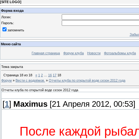
[
SITE LOGO
]
Форма входа
Логин:
Пароль:
запомнить
Забыл
Меню сайта
Главная страница
Форум клуба
Новости
Фотоальбомы клуба
Тема закрыта
Страница
18
из
18
«
1
2
…
16
17
18
Форум
»
Вести с водоёмов.
»
Отчеты клуба по открытой воде сезон 2012 года
Отчеты клуба по открытой воде сезон 2012 года
[
1
]
Maximus
[21 Апреля 2012, 00:53]
После каждой рыбал