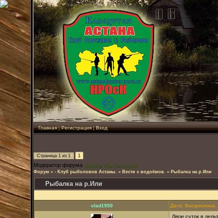
Главная
|
Регистрация
|
Вход
1
Страница
1
из
1
Модератор форума:
,
,
,
Maximus
LAN
Kot
kolumbay
Форум
»
- Клуб рыболовов Астаны.
»
Вести с водоёмов.
»
Рыбалка на р.Или
Рыбалка на р.Или
vlad1950
Дата: Воскресенье,
Двое суток в дель