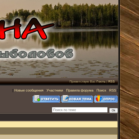
Приветствую Вас
Гость
|
RSS
[
Новые сообщения
·
Участники
·
Правила форума
·
Поиск
·
RSS
]