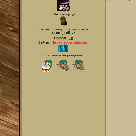
H&F прапорщик
Группа: Кандидат в члены клуба.
Сообщений:
77
Награды:
18
Сейчас:
На охоте или рыбалке...
Последние награждения: