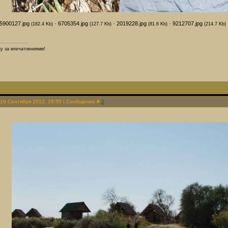
5900127.jpg
·
6705354.jpg
·
2019228.jpg
·
9212707.jpg
(182.4 Kb)
(127.7 Kb)
(81.6 Kb)
(214.7 Kb)
жу за впечатлениями!
 16 Сентября 2012, 18:55 | Сообщение #
2
.