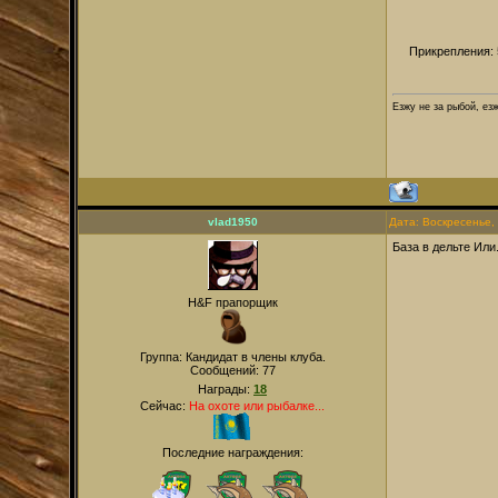
Прикрепления:
Езжу не за рыбой, ез
vlad1950
Дата: Воскресенье,
База в дельте Или
H&F прапорщик
Группа: Кандидат в члены клуба.
Сообщений:
77
Награды:
18
Сейчас:
На охоте или рыбалке...
Последние награждения: