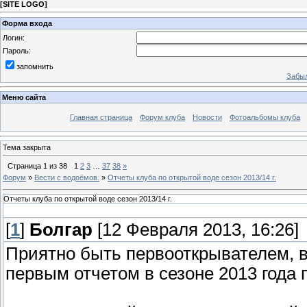
[
SITE LOGO
]
Форма входа
Логин:
Пароль:
запомнить
Забыл
Меню сайта
Главная страница
Форум клуба
Новости
Фотоальбомы клуба
Тема закрыта
Страница
1
из
38
1
2
3
…
37
38
»
Форум
»
Вести с водоёмов.
»
Отчеты клуба по открытой воде сезон 2013/14 г.
Отчеты клуба по открытой воде сезон 2013/14 г.
[
1
]
Болгар
[12 Февраля 2013, 16:26]
Приятно быть первооткрывателем, в
первым отчетом в сезоне 2013 года 