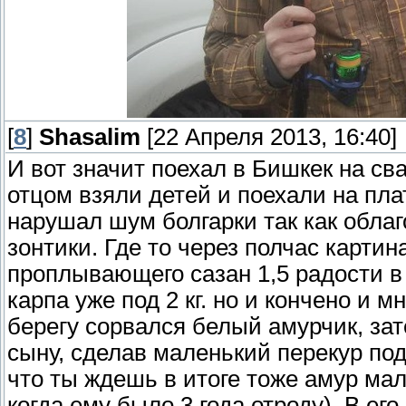
[
8
]
Shasalim
[22 Апреля 2013, 16:40]
И вот значит поехал в Бишкек на св
отцом взяли детей и поехали на пла
нарушал шум болгарки так как обла
зонтики. Где то через полчас карти
проплывающего сазан 1,5 радости в
карпа уже под 2 кг. но и кончено и м
берегу сорвался белый амурчик, за
сыну, сделав маленький перекур под
что ты ждешь в итоге тоже амур мал
когда ему было 3 года отроду). В ег