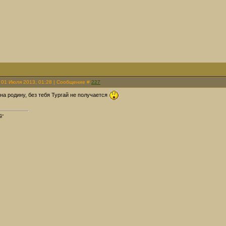
 01 Июля 2013, 01:28 | Сообщение #
227
на родину, без тебя Тургай не получается
й"