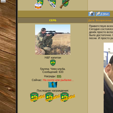
СЕРБ
Дата: Воскресенье,
Приветствую всех
Сегодня состоялся
денёк просто вспо
было достаточно. 
песни. И просто р
H&F капитан
Группа: Член клуба.
Сообщений:
633
Награды:
895
Сейчас:
На охоте или рыбалке...
Последние награждения: