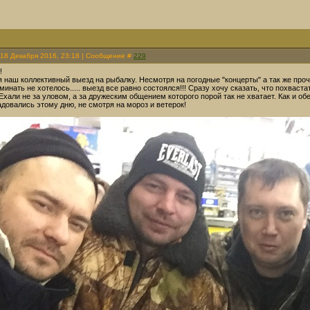
 18 Декабря 2016, 23:18 | Сообщение #
229
!
 наш коллективный выезд на рыбалку. Несмотря на погодные "концерты" а так же проч
минать не хотелось..... выезд все равно состоялся!!! Сразу хочу сказать, что похваст
Ехали не за уловом, а за дружеским общением которого порой так не хватает. Как и об
адовались этому дню, не смотря на мороз и ветерок!