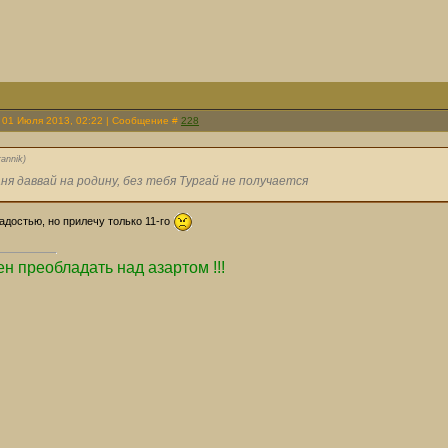
 01 Июля 2013, 02:22 | Сообщение #
228
rannik
)
ня даввай на родину, без тебя Тургай не получается
адостью, но прилечу только 11-го
н преобладать над азартом !!!