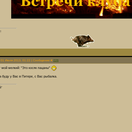
!
 01 Июля 2013, 01:22 | Сообщение #
226
ит мой мелкий: "Это косяк пацаны"
 буду у Вас в Питере, с Вас рыбалка.
й"