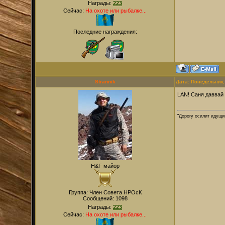
Награды:
223
Сейчас:
На охоте или рыбалке...
Последние награждения:
Strannik
Дата: Понедельник,
LAN! Саня даввай 
"Дорогу осилит идущи
H&F майор
Группа: Член Совета НРОсК
Сообщений:
1098
Награды:
223
Сейчас:
На охоте или рыбалке...