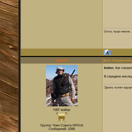
Охота, пуще неволи...
Strannik
Дата: Понедельник,
kiskor
, Как говор
В середине месяца
"Дорогу осилит идущи
H&F майор
Группа: Член Совета НРОсК
Сообщений:
1098