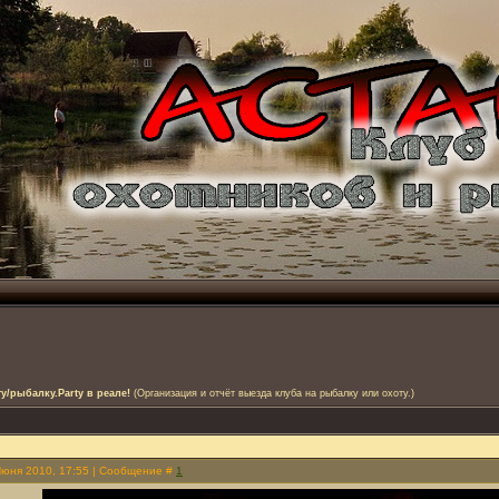
/рыбалку.Party в реале!
(Организация и отчёт выезда клуба на рыбалку или охоту.)
Июня 2010, 17:55 | Сообщение #
1