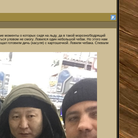
ие моменты о которых сидя на льду, да в такой морозно/бодрящий
аться уловом не смогу. Ловился один небольшой чебак. Но этого нам
ещал готовили дичь (касуля) с картошечкой. Ловили чебака. Спевали