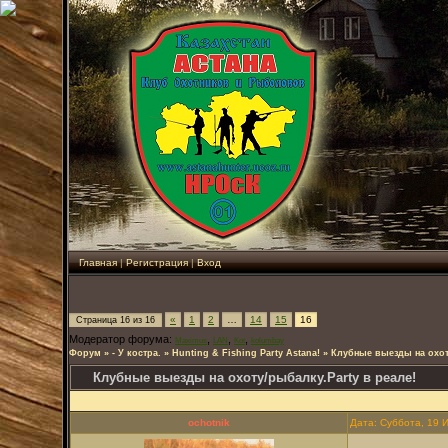
Главная
|
Регистрация
|
Вход
«
1
2
…
14
15
16
Страница
16
из
16
Модератор форума:
,
,
,
Maximus
LAN
Kot
kolumbay
Форум
»
- У костра.
»
Hunting & Fishing Party Astana!
»
Клубные выезды на охоту
Клубные выезды на охоту/рыбалку.Party в реале!
ochotnik
Дата: Суббота, 19 