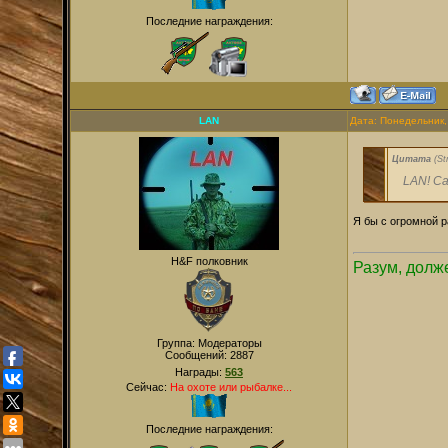
Последние награждения:
LAN
Дата: Понедельник,
Цитата
(
St
LAN! Са
Я бы с огромной р
H&F полковник
Разум, долже
Группа: Модераторы
Сообщений:
2887
Награды:
563
Сейчас:
На охоте или рыбалке...
Последние награждения: