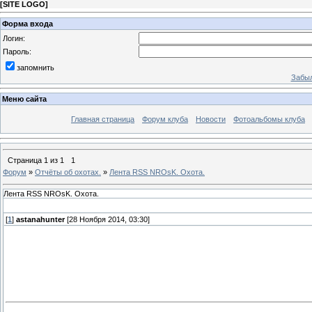
[
SITE LOGO
]
Форма входа
Логин:
Пароль:
запомнить
Забыл
Меню сайта
Главная страница
Форум клуба
Новости
Фотоальбомы клуба
Страница
1
из
1
1
Форум
»
Отчёты об охотах.
»
Лента RSS NROsK. Охота.
Лента RSS NROsK. Охота.
[
1
]
astanahunter
[28 Ноября 2014, 03:30]