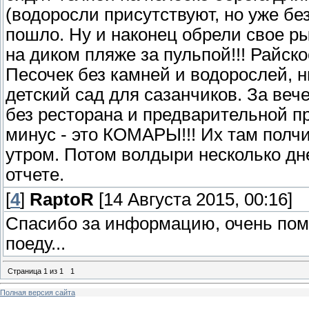
(водоросли присутствуют, но уже без
пошло. Ну и наконец обрели свое 
на диком пляже за пульпой!!! Райско
Песочек без камней и водорослей, 
детский сад для сазанчиков. За веч
без ресторана и предварительной 
минус - это КОМАРЫ!!! Их там полчи
утром. Потом волдыри несколько дн
отчете.
[
4
]
RaptoR
[14 Августа 2015, 00:16]
Спасибо за информацию, очень помо
поеду...
Страница
1
из
1
1
Полная версия сайта