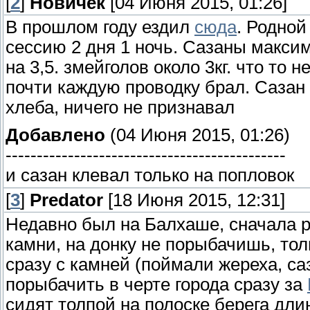
[
2
]
Новичёк
[04 Июня 2015, 01:26]
В прошлом году ездил
сюда
. Родной
сессию 2 дня 1 ночь. Сазаны максим
на 3,5. змейголов около 3кг. что то 
почти каждую проводку брал. Сазан
хлеба, ничего не признавал
Добавлено
(04 Июня 2015, 01:26)
---------------------------------------------
и сазан клевал только на попловок
[
3
]
Predator
[18 Июня 2015, 12:31]
Недавно был на Балхаше, сначала
камни, на донку не порыбачишь, толь
сразу с камней (поймали жереха, с
порыбачить в черте города сразу за
сидят толпой на полоске берега дли