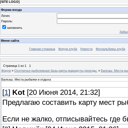
[
SITE LOGO
]
Форма входа
Логин:
Пароль:
запомнить
Забыл
Меню сайта
Главная страница
Форум клуба
Новости
Фотоальбомы клуба
Страница
1
из
1
1
Форум
»
Охотничье-рыболовные базы,карты,маршруты,проезды.
»
Балхаш. Места ры
Балхаш. Места рыбалки и отдыха
[
1
]
Kot
[20 Июня 2014, 21:32]
Предлагаю составить карту мест р
Если не жалко, отписывайтесь где б