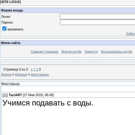
[
SITE LOGO
]
Форма входа
Логин:
Пароль:
запомнить
Забыл
Меню сайта
Главная страница
Форум клуба
Новости
Фотоальбомы клуба
Страница
3
из
3
«
1
2
3
Форум
»
Норные
»
Фокстерьер
Фокстерьер
[
31
]
TaziART
[27 Мая 2015, 08:49]
Учимся подавать с воды.