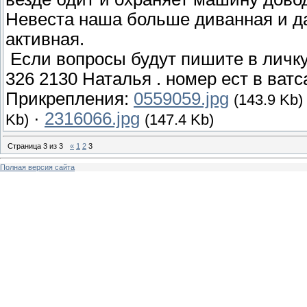
Невеста наша больше диванная и д
активная.
Если вопросы будут пишите в личку
326 2130 Наталья . номер ест в ватс
Прикрепления:
0559059.jpg
(143.9 Kb)
·
2316066.jpg
Kb)
(147.4 Kb)
Страница
3
из
3
«
1
2
3
Полная версия сайта