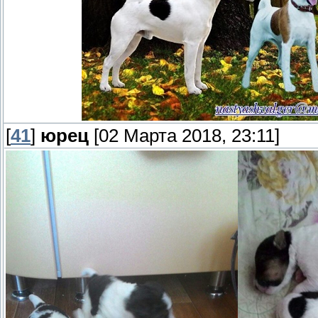
[
41
]
юрец
[02 Марта 2018, 23:11]