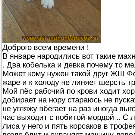
Доброго всем времени !
В январе народились вот такие мах
. Два кобелька и девка почему то м
Может кому нужен такой друг ЖШ Фо
жаре и к холоду не линяет шерсть тр
Мой пёс рабочий по крови ходит хор
добирает на нору стараюсь не пуска
не угляжу вбегает на раз иногда выг
час выходит с побитой мордой .. С 
лиса у него и пять корсаков в троф
везде бдит и охраняет машину доводи