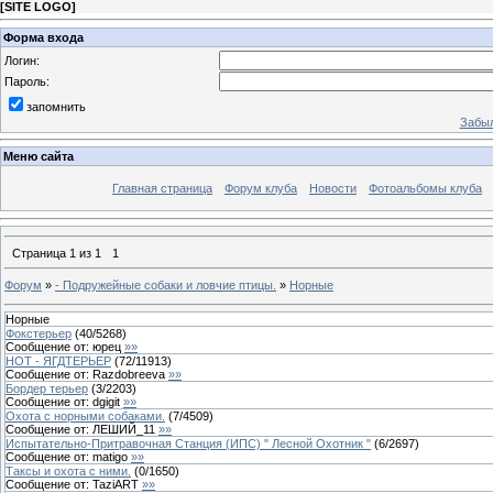
[
SITE LOGO
]
Форма входа
Логин:
Пароль:
запомнить
Забыл
Меню сайта
Главная страница
Форум клуба
Новости
Фотоальбомы клуба
Страница
1
из
1
1
Форум
»
- Подружейные собаки и ловчие птицы.
»
Норные
Норные
Фокстерьер
(
40
/
5268
)
Сообщение от:
юрец
»»
НОТ - ЯГДТЕРЬЕР
(
72
/
11913
)
Сообщение от:
Razdobreeva
»»
Бордер терьер
(
3
/
2203
)
Сообщение от:
dgigit
»»
Охота с норными собаками.
(
7
/
4509
)
Сообщение от:
ЛЕШИЙ_11
»»
Испытательно-Притравочная Станция (ИПС) " Лесной Охотник "
(
6
/
2697
)
Сообщение от:
matigo
»»
Таксы и охота с ними.
(
0
/
1650
)
Сообщение от:
TaziART
»»