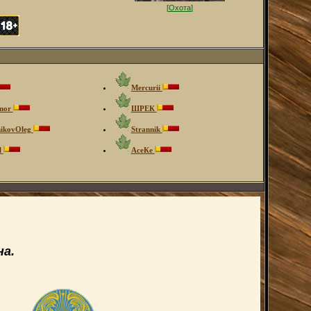
[
Охота
]
Mercurii
mor
ШРЕК
nikovOleg
Strannik
l
АсеКе
а.