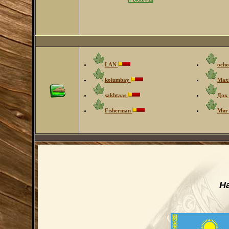
LAN
ocho
kolumbay
Max
sakhtaas
Док
Fisherman
Ми
Н