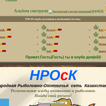
Альбом смотрели
раз(а).
ТOP-20 клуба охотников и рыболовов Астаны.
tnik
Болгар
Kot
imus
Cook
muho
fokc
Skrip
г
bob
damse
Привет,Гость(Гость) ты в клубе дня(ей)!
НРО
с
К
ародная
Рыболовно-
O
хотничья
сеть
Казахстан
Региональные клубы охотников и рыболовов.
Найди свой регион
!
_Petropavlovsk/NROsK_