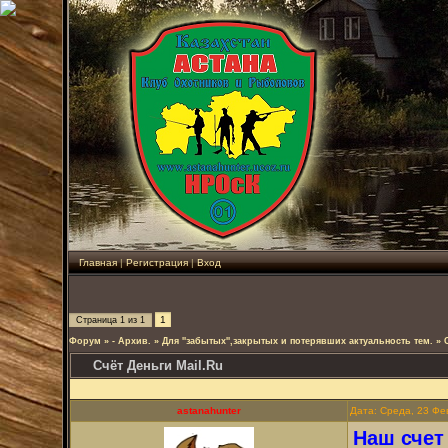
Главная
|
Регистрация
|
Вход
1
Страница
1
из
1
Форум
»
- Архив.
»
Для ''забытых'',закрытых и потерявших актуальность тем.
»
Счёт Деньги Мail.Ru
astanahunter
Дата: Среда, 23 Фе
Наш счет