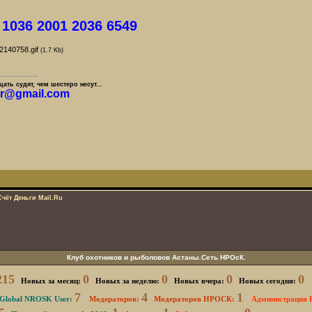
1036 2001 2036 6549
-
2140758.gif
(1.7 Kb)
ать судят, чем шестеро несут...
er@gmail.com
Счёт Деньги Мail.Ru
Клуб охотников и рыболовов Астаны.Сеть НРОсК.
215
0
0
0
0
*
Новых за месяц:
*
Новых за неделю:
*
Новых вчера:
*
Новых сегодня:
*
7
4
1
Global NROSK User:
*
Модераторов:
*
Модераторов НРОСК:
*
Администрация