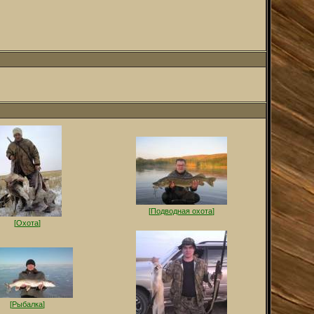
[
Подводная охота
]
[
Охота
]
[
Рыбалка
]