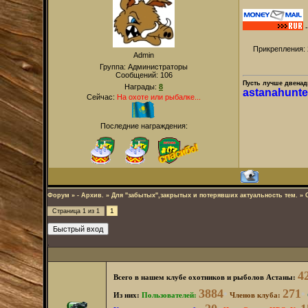
Прикрепления:
Admin
Группа: Администраторы
Сообщений:
106
Пусть лучше двенадц
Награды:
8
astanahunt
Сейчас:
На охоте или рыбалке...
Последние награждения:
Форум
»
- Архив.
»
Для ''забытых'',закрытых и потерявших актуальность тем.
»
1
Страница
1
из
1
.
4
Всего в нашем клубе охотников и рыболов Астаны:
3884
271
Из них:
Пользователей
:
*
Членов клуба:
*