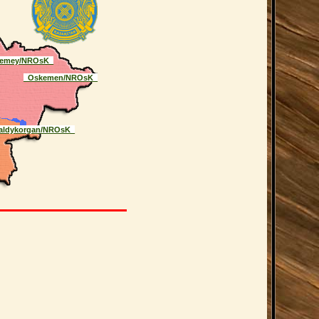
emey/NROsK_
_Oskemen/NROsK_
aldykorgan/NROsK_