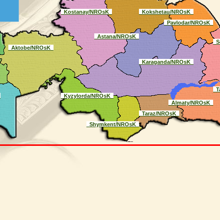
_Kostanay/NROsK_
_Kokshetau/NROsK_
_Pavlodar/NROsK_
_Astana/NROsK_
_S
_Aktobe/NROsK_
_Karaganda/NROsK_
_T
_
_Kyzylorda/NROsK_
_Almaty/NROsK_
_Taraz/NROsK_
_Shymkent/NROsK_