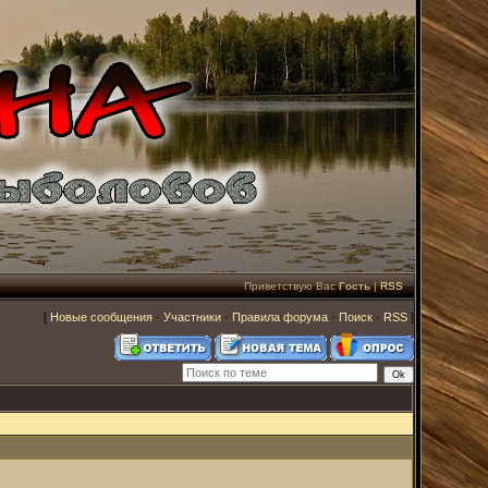
Приветствую Вас
Гость
|
RSS
[
Новые сообщения
·
Участники
·
Правила форума
·
Поиск
·
RSS
]