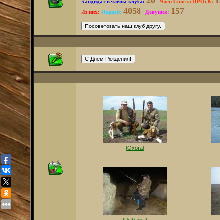
20
1
Кандидат в члены клуба:
*
Член Совета НРОсК:
4058
157
Из них:
Парней:
*
Девушек:
*
[
Охота
]
[
Рыбалка
]