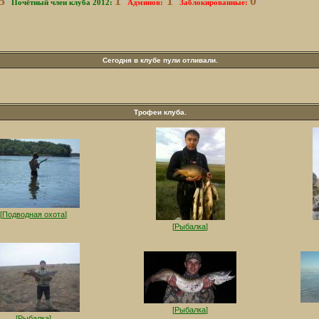
5
1
1
0
*
Почётный член клуба 2012:
*
Админов:
*
Заблокированные
:
*
Сегодня в клубе пули отливали.
Трофеи клуба.
[
Подводная охота
]
[
Рыбалка
]
[
Рыбалка
]
[
Рыбалка
]