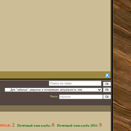
Поиск:
2
0
9
 НРОсК:
*
Почётный член клуба:
*
Почётный член клуба 2011:
*