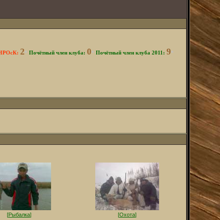
2
0
9
 НРОсК:
*
Почётный член клуба:
*
Почётный член клуба 2011:
*
[
Рыбалка
]
[
Охота
]