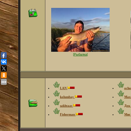
[
Рыбалка
]
LAN
ocho
kolumbay
Max
sakhtaas
Док
Fisherman
Ми