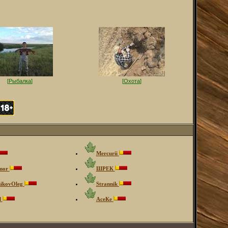
[
Рыбалка
]
[
Охота
]
Mercurii
mor
ШРЕК
nikovOleg
Strannik
l
АсеКе