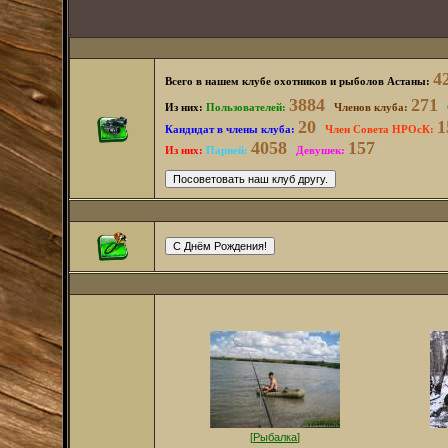
.
4
Всего в нашем клубе охотников и рыболов Астаны:
3884
271
Из них:
Пользователей
:
*
Членов клуба:
*
20
1
Кандидат в члены клуба:
*
Член Совета НРОсК:
4058
157
Из них:
Парней:
*
Девушек:
*
[
Рыбалка
]