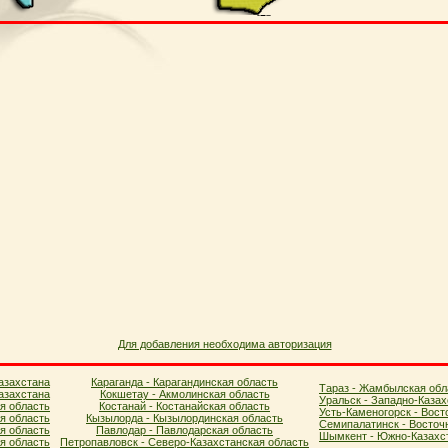
Для добавления необходима авторизация
азахстана
Караганда - Карагандинская область
Тараз - Жамбылская обл
азахстана
Кокшетау - Акмолинская область
Уральск - Западно-Казах
я область
Костанай - Костанайская область
Усть-Каменогорск - Вост
ая область
Кызылорда - Кызылординская область
Семипалатинск - Восточ
я область
Павлодар - Павлодарская область
Шымкент - Южно-Казахст
ая область
Петропавловск - Северо-Казахстанская область