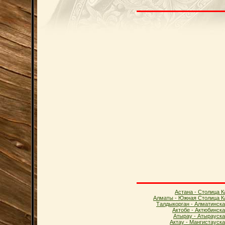
Астана - Столица К
Алматы - Южная Столица К
Талдыкорган - Алматинска
Актобе - Актюбинск
Атырау - Атырауска
Актау - Мангистауск