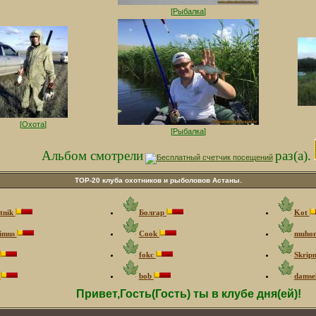
[
Рыбалка
]
[
Охота
]
[
Рыбалка
]
Альбом смотрели
раз(а).
ТOP-20 клуба охотников и рыболовов Астаны.
tnik
Болгар
Kot
imus
Cook
muho
fokc
Skrip
г
bob
damse
Привет,Гость(Гость) ты в клубе дня(ей)!