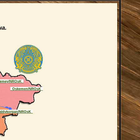
а.
emey/NROsK_
_Oskemen/NROsK_
aldykorgan/NROsK_