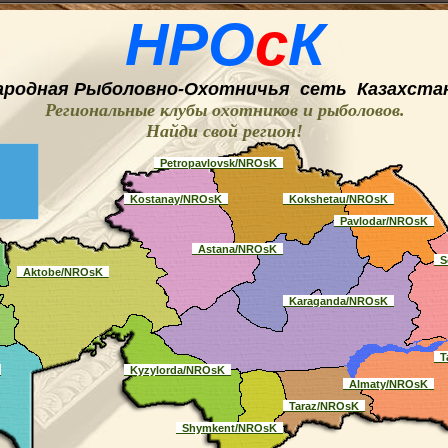
НРО
с
К
ародная
Рыболовно-
O
хотничья
сеть
Казахстан
Региональные клубы охотников и рыболовов.
Найди свой регион
!
_Petropavlovsk/NROsK_
_Kostanay/NROsK_
_Kokshetau/NROsK_
_Pavlodar/NROsK_
_Astana/NROsK_
_S
_Aktobe/NROsK_
_Karaganda/NROsK_
_T
_
_Kyzylorda/NROsK_
_Almaty/NROsK_
_Taraz/NROsK_
_Shymkent/NROsK_