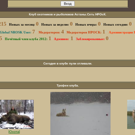
Клуб охотников и рыболовов Астаны.Сеть НРОсК.
215
0
0
0
0
*
Новых за месяц:
*
Новых за неделю:
*
Новых вчера:
*
Новых сегодня:
*
7
4
1
Global NROSK User:
*
Модераторов:
*
Модераторов НРОСК:
*
Администрация
5
1
1
0
*
Почётный член клуба 2012:
*
Админов:
*
Заблокированные
:
*
Сегодня в клубе пули отливали.
Трофеи клуба.
[
Охота
]