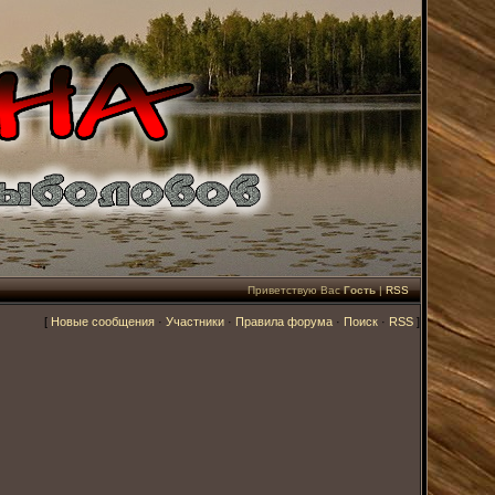
Приветствую Вас
Гость
|
RSS
[
Новые сообщения
·
Участники
·
Правила форума
·
Поиск
·
RSS
]