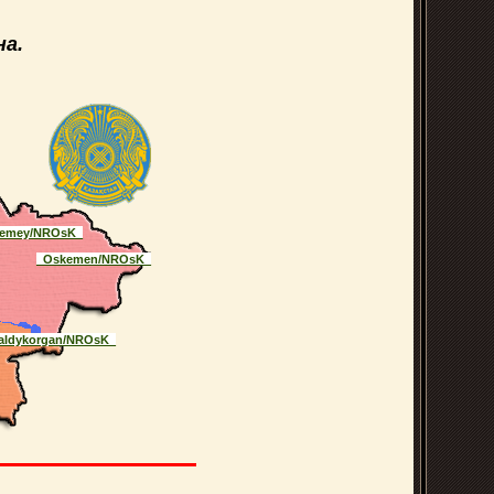
а.
emey/NROsK_
_Oskemen/NROsK_
aldykorgan/NROsK_