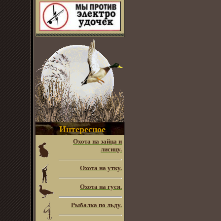
Интересное
Охота на зайца и
лисицу.
Охота на утку.
Охота на гуся.
Рыбалка по льду.