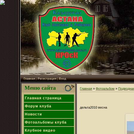
Главная
|
Регистрация
|
Вход
Меню сайта
Главная
»
Фотоальбом
»
Подводная
Главная страница
Форум клуба
дельта2010 весна
Новости
Фотоальбомы клуба
Клубное видео