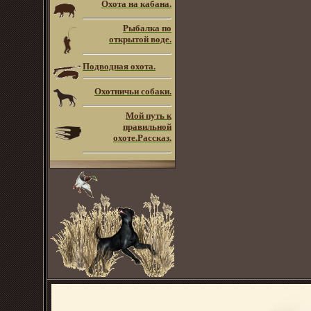
Охота на кабана.
Рыбалка по
открытой воде.
Подводная охота.
Охотничьи собаки.
Мой путь к
правильной
охоте.Рассказ.