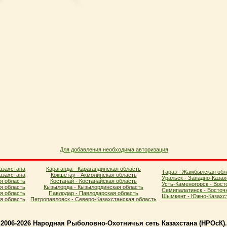
Для добавления необходима авторизация
азахстана
Караганда - Карагандинская область
Тараз - Жамбылская обл
азахстана
Кокшетау - Акмолинская область
Уральск - Западно-Казах
я область
Костанай - Костанайская область
Усть-Каменогорск - Вост
ая область
Кызылорда - Кызылординская область
Семипалатинск - Восточ
я область
Павлодар - Павлодарская область
Шымкент - Южно-Казахст
ая область
Петропавловск - Северо-Казахстанская область
2006-2026 Народная Рыболовно-Охотничья сеть Казахстана (НPOcК)