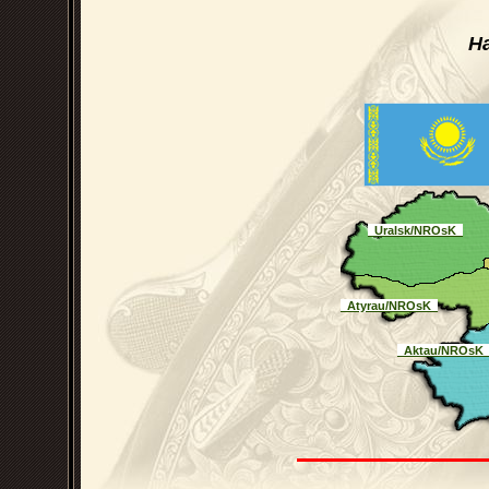
Н
_Uralsk/NROsK_
_Atyrau/NROsK_
_Aktau/NROsK