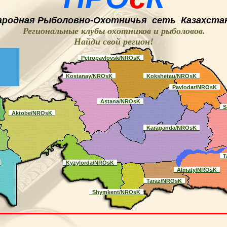
ародная
Рыболовно-
O
хотничья
сеть
Казахстан
Региональные клубы охотников и рыболовов.
Найди свой регион
!
_Petropavlovsk/NROsK_
_Kostanay/NROsK_
_Kokshetau/NROsK_
_Pavlodar/NROsK_
_Astana/NROsK_
_S
_Aktobe/NROsK_
_Karaganda/NROsK_
_T
_
_Kyzylorda/NROsK_
_Almaty/NROsK_
_Taraz/NROsK_
_Shymkent/NROsK_