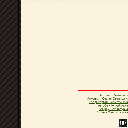
Астана - Столица К
Алматы - Южная Столица К
Талдыкорган - Алматинска
Актобе - Актюбинск
Атырау - Атырауска
Актау - Мангистауск