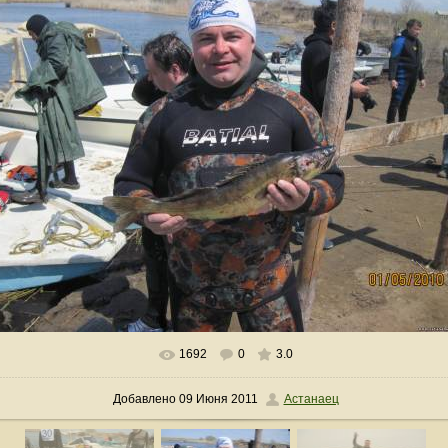
1692
0
3.0
В реальном размере
1600x1200
/ 225.8Kb
Добавлено
09 Июня 2011
Астанаец