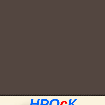
НРО
с
К