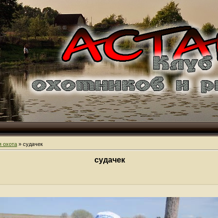
 охота
» судачек
судачек