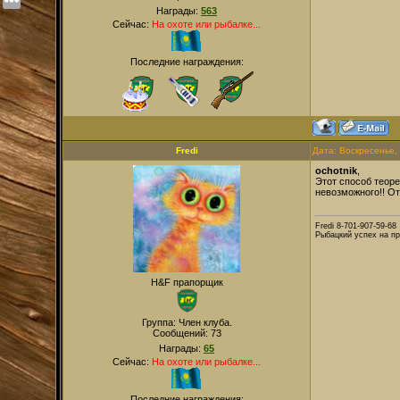
Награды:
563
Сейчас:
На охоте или рыбалке...
Последние награждения:
Fredi
Дата: Воскресенье,
ochotnik
,
Этот способ теоре
невозможного!! Отв
Fredi 8-701-907-59-68
Рыбацкий успех на пр
H&F прапорщик
Группа: Член клуба.
Сообщений:
73
Награды:
65
Сейчас:
На охоте или рыбалке...
Последние награждения: