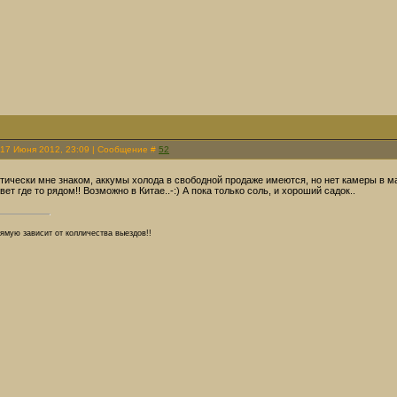
 17 Июня 2012, 23:09 | Сообщение #
52
тически мне знаком, аккумы холода в свободной продаже имеются, но нет камеры в маш
ет где то рядом!! Возможно в Китае..-:) А пока только соль, и хороший садок..
ямую зависит от колличества выездов!!