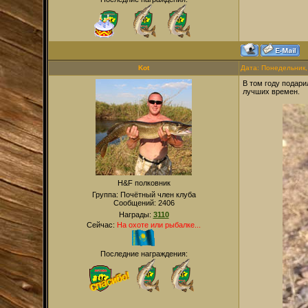
Kot
Дата: Понедельник,
В том году подари
лучших времен.
H&F полковник
Группа: Почётный член клуба
Сообщений:
2406
Награды:
3110
Сейчас:
На охоте или рыбалке...
Последние награждения: