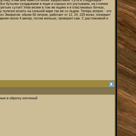
угому, и как мне кажется более эффективно. Суть в следующем -
се бутылки складываем в ящик и хорошо его укутываем, на стоянке
ретьих суток!! Улов везем в том же ящике и в пластиковых бочках,
 полезно возить на сильной жаре так же со льдом. Теперь вопрос - кто
миратов: обьем 60 литров, работает от 12, 24, 220 вольт, понижает
ждения около 4 ампер, потом меньше, проверял сам. С растоможкой и
тные в обратку копченый