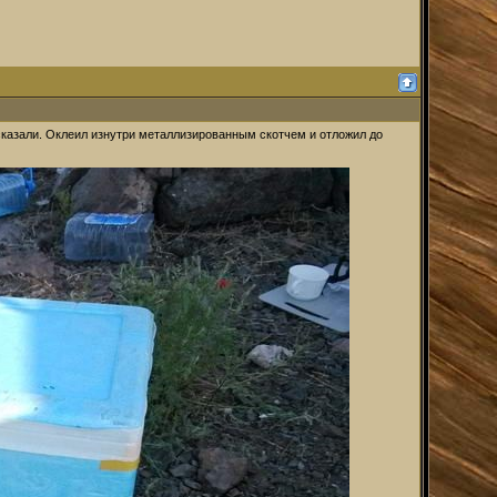
 сказали. Оклеил изнутри металлизированным скотчем и отложил до