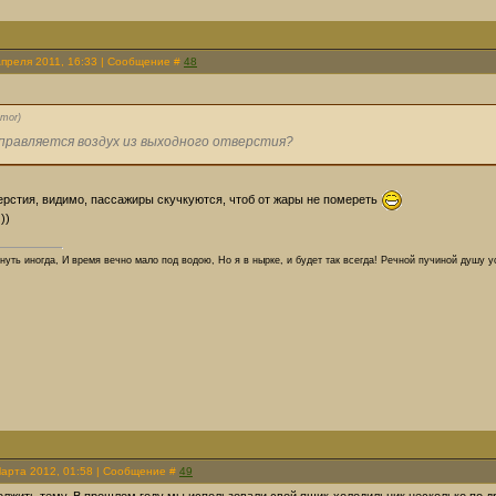
Апреля 2011, 16:33 | Сообщение #
48
mor
)
аправляется воздух из выходного отверстия?
ерстия, видимо, пассажиры скучкуются, чтоб от жары не помереть
))
нуть иногда, И время вечно мало под водою, Но я в нырке, и будет так всегда! Речной пучиной душу у
Марта 2012, 01:58 | Сообщение #
49