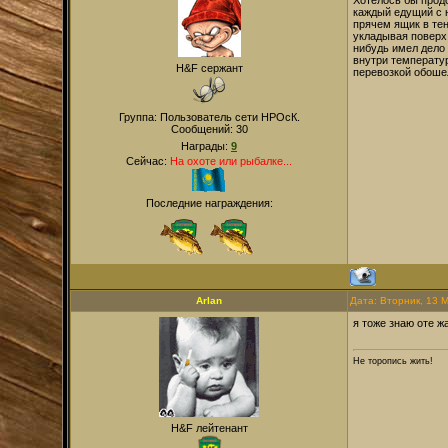
Хотелось бы прод
каждый едущий с 
прячем ящик в тен
укладывая поверх 
нибудь имел дело
внутри температур
H&F сержант
перевозкой обошел
Группа: Пользователь сети НРОсК.
Сообщений:
30
Награды:
9
Сейчас:
На охоте или рыбалке...
Последние награждения:
Arlan
Дата: Вторник, 13 
я тоже знаю оте ж
Не торопись жить!
H&F лейтенант