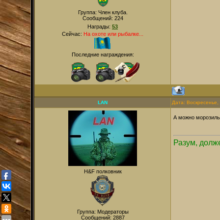
Группа: Член клуба.
Сообщений:
224
Награды:
53
Сейчас:
На охоте или рыбалке...
Последние награждения:
LAN
Дата: Воскресенье,
А можно морозиль
Разум, долже
H&F полковник
Группа: Модераторы
Сообщений:
2887