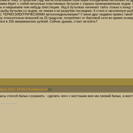
олжить тему. В прошлом году мы использовали свой ящик-холодильник несколько по др
нами берет с собой несколько пластиковых бутылок с хорошо промороженным льдом. В
ь и накрываем чем нибудь блестящим. Лед в бутылках начинает таять только к концу т
рыбы бутылки со льдом, не ломая и не разрубая последние. К стати и засоленную рыбу
 с ТЕРМОЭЛЕКТРИЧЕСКИМИ автохолодильниками? У меня друг недавно привез такой из Э
у относительно внешней на 25 градусов, потребляет от бортовой сети во время охла
ся в 250 американских рублей. Сейчас думаю, стоит ли взять?
Марта 2012, 10:59 | Сообщение #
50
аксы способ балык сохранить - сделать ченч с местными мен им свежий балык, а мес