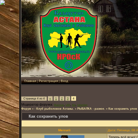
Главная
|
Регистрация
|
Вход
«
1
2
3
4
Страница
4
из
4
Модератор форума:
,
,
,
Maximus
LAN
Kot
kolumbay
Форум
»
- Клуб рыболовов Астаны.
»
РЫБАЛКА - разное.
»
Как сохранить улов
Как сохранить улов
Mercurii
Дата: Пятница, 08 
Теперь всё ясно! 