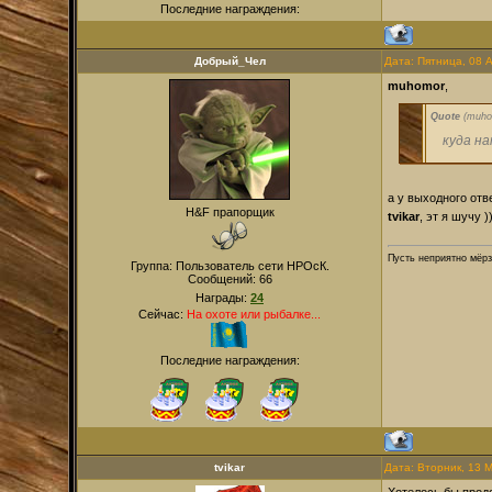
Последние награждения:
Добрый_Чел
Дата: Пятница, 08 
muhomor
,
Quote
(
muho
куда н
а у выходного отв
H&F прапорщик
tvikar
, эт я шучу ))
Пусть неприятно мёрз
Группа: Пользователь сети НРОсК.
Сообщений:
66
Награды:
24
Сейчас:
На охоте или рыбалке...
Последние награждения:
tvikar
Дата: Вторник, 13 