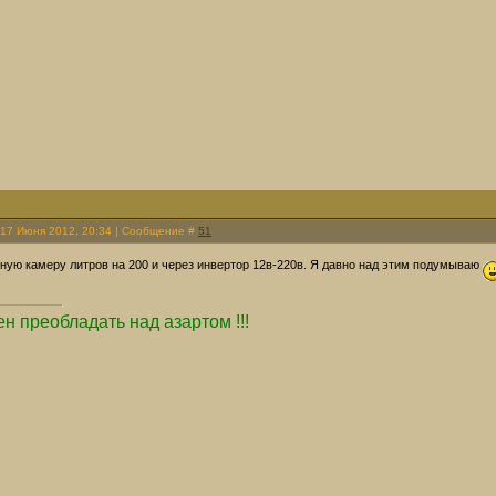
 17 Июня 2012, 20:34 | Сообщение #
51
ную камеру литров на 200 и через инвертор 12в-220в. Я давно над этим подумываю
н преобладать над азартом !!!