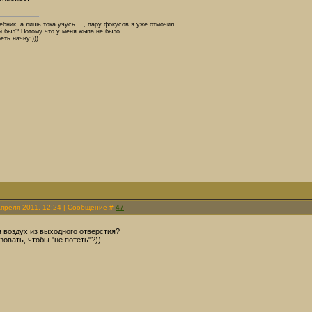
бник, а лишь тока учусь...., пару фокусов я уже отмочил.
 был? Потому что у меня жыпа не было.
еть начну:)))
Апреля 2011, 12:24 | Сообщение #
47
 воздух из выходного отверстия?
зовать, чтобы "не потеть"?))