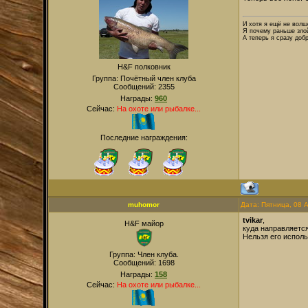
И хотя я ещё не волше
Я почему раньше злой
А теперь я сразу добр
H&F полковник
Группа: Почётный член клуба
Сообщений:
2355
Награды:
960
Сейчас:
На охоте или рыбалке...
Последние награждения:
muhomor
Дата: Пятница, 08 
tvikar
,
H&F майор
куда направляется
Нельзя его исполь
Группа: Член клуба.
Сообщений:
1698
Награды:
158
Сейчас:
На охоте или рыбалке...