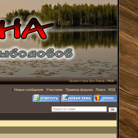
Приветствую Вас
Гость
|
RSS
[
Новые сообщения
·
Участники
·
Правила форума
·
Поиск
·
RSS
]