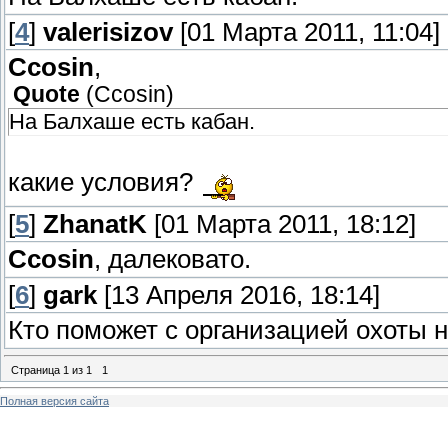
[
4
]
valerisizov
[01 Марта 2011, 11:04]
Ccosin
,
Quote
(
Ccosin
)
На Балхаше есть кабан.
какие условия?
[
5
]
ZhanatK
[01 Марта 2011, 18:12]
Ccosin
, далековато.
[
6
]
gark
[13 Апреля 2016, 18:14]
Кто поможет с организацией охоты н
Страница
1
из
1
1
Полная версия сайта