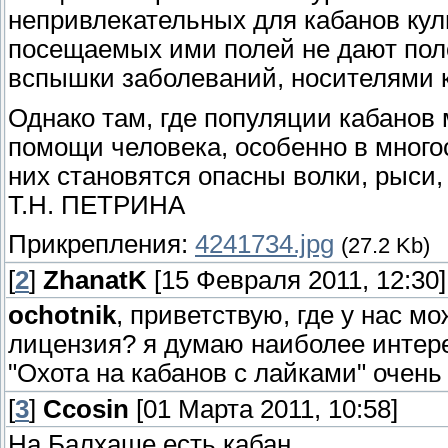
непривлекательных для кабанов куль
посещаемых ими полей не дают пол
вспышки заболеваний, носителями 
Однако там, где популяции кабанов
помощи человека, особенно в много
них становятся опасны волки, рыси,
Т.Н. ПЕТРИНА
Прикрепления:
4241734.jpg
(27.2 Kb)
[
2
]
ZhanatK
[15 Февраля 2011, 12:30]
ochotnik
, приветствую, где у нас м
лицензия? я думаю наиболее интере
"Охота на кабанов с лайками" очень
[
3
]
Ccosin
[01 Марта 2011, 10:58]
На Балхаше есть кабан.