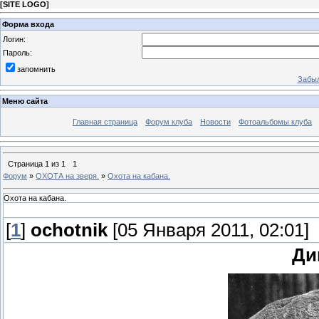
[
SITE LOGO
]
Форма входа
Логин:
Пароль:
запомнить
Забыл
Меню сайта
Главная страница
Форум клуба
Новости
Фотоальбомы клуба
Страница
1
из
1
1
Форум
»
ОХОТА на зверя.
»
Охота на кабана.
Охота на кабана.
[
1
]
ochotnik
[05 Января 2011, 02:01]
Ди