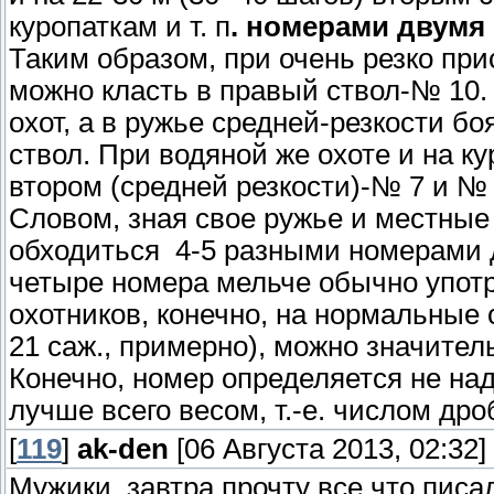
куропаткам и т. п
. номерами двумя
Таким образом, при очень резко при
можно класть в правый ствол-№ 10.
охот, а в ружье средней-резкости б
ствол. При водяной же охоте и на к
втором (средней резкости)-№ 7 и № 
Словом, зная свое ружье и местные
обходиться 4-5 разными номерами д
четыре номера мельче обычно упо
охотников, конечно, на нормальные 
21 саж., примерно), можно значител
Конечно, номер определяется не на
лучше всего весом, т.-е. числом дро
[
119
]
ak-den
[06 Августа 2013, 02:32]
Мужики, завтра прочту все что писа