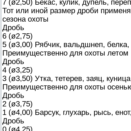
7 (ø2,50) Бекас, кулик, дупель, пере
Тот или иной размер дроби применя
сезона охоты
Дробь
6 (ø2,75)
5 (ø3,00) Рябчик, вальдшнеп, белка, 
Преимущественно для охоты летом
Дробь
4 (ø3,25)
3 (ø3,50) Утка, тетерев, заяц, куница
Преимущественно для охоты осень
Дробь
2 (ø3,75)
1 (ø4,00) Барсук, глухарь, рысь, енот
Дробь
0 (ø4,25)