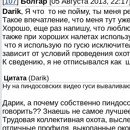
[
107
]
Болгар
[05 Августа 2013, 22:17
Darik
, Я что то не пойму, ты меня 
Такое впечатление, что меня тут уже
Хорошо, еще раз напишу, что люблю
также при хороших налетах использ
что я использую по гусю исключител
зависит от условий проведения охот
К сведению, я не отписывался как ш
Цитата
(
Darik
)
Ну на пиндосовских видео гуси вываливаю
Дарик, а почему собственно пиндос
говорить?? Знаешь не самое лучшее
Трудовая коллективная охота, высл
отличные профиля, выкопанные окопы