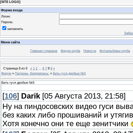
[
SITE LOGO
]
Форма входа
Логин:
Пароль:
запомнить
Забыл
Меню сайта
Главная страница
Форум клуба
Новости
Фотоальбомы клуба
Страница
8
из
9
«
1
2
…
6
7
8
9
»
Форум
»
Патроны, боеприпасы.
»
Бить гуся дробью №5
Бить гуся дробью №5
[
106
]
Darik
[05 Августа 2013, 21:58]
Ну на пиндосовских видео гуси выв
без каких либо прошиваний и утягив
Хотя конечно они те еще зенитчики