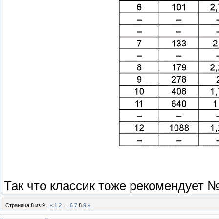
Так что классик тоже рекомендует 
Страница
8
из
9
«
1
2
…
6
7
8
9
»