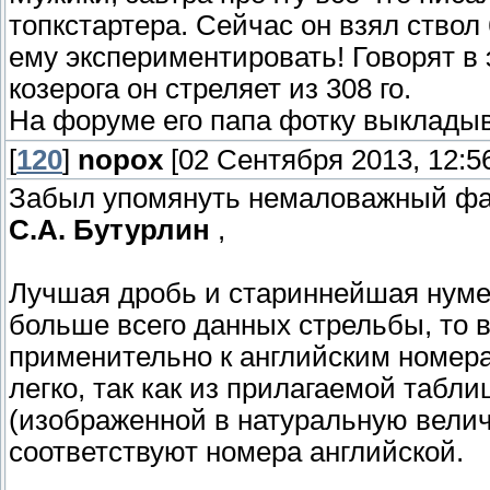
топкстартера. Сейчас он взял ствол 
ему экспериментировать! Говорят в
козерога он стреляет из 308 го.
На форуме его папа фотку выклады
[
120
]
nopox
[02 Сентября 2013, 12:5
Забыл упомянуть немаловажный фа
С.А. Бутурлин
,
Лучшая дробь и стариннейшая нумера
больше всего данных стрельбы, то в
применительно к английским номера
легко, так как из прилагаемой табл
(изображенной в натуральную величи
соответствуют номера английской.