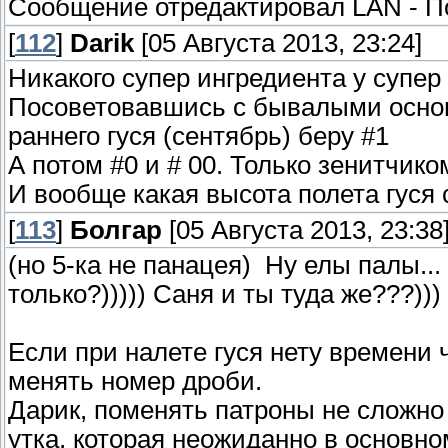
Сообщение отредактировал
LAN
-
П
[
112
]
Darik
[05 Августа 2013, 23:24]
Никакого супер ингредиента у супер
Посоветовавшись с бывалыми основ
раннего гуся (сентябрь) беру #1
А потом #0 и # 00. Только зенитчико
И вообще какая высота полета гуся
[
113
]
Болгар
[05 Августа 2013, 23:38
(но 5-ка не панацея) Ну елы палы... 
только?))))) Саня и ты туда же???)))
Если при налете гуся нету времени 
менять номер дроби.
Дарик, поменять патроны не сложно 
утка, которая неожиданно в основно