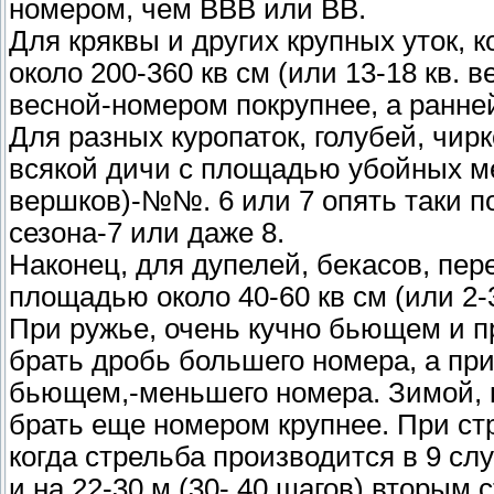
номером, чем ВВВ или ВВ.
Для кряквы и других крупных уток, к
около 200-360 кв см (или 13-18 кв.
весной-номером покрупнее, а ранне
Для разных куропаток, голубей, чир
всякой дичи с площадью убойных мес
вершков)-№№. 6 или 7 опять таки по
сезона-7 или даже 8.
Наконец, для дупелей, бекасов, пер
площадью около 40-60 кв см (или 2-
При ружье, очень кучно бьющем и
брать дробь большего номера, а при
бьющем,-меньшего номера. Зимой, к
брать еще номером крупнее. При стр
когда стрельба производится в 9 слу
и на 22-30 м (30- 40 шагов) вторым 