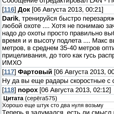
Сообщение отредактировал
LAN
-
П
[
116
]
Док
[06 Августа 2013, 00:21]
Darik
, тренируйся быстро перезаряжа
любой охоте .... Хотя не понимаю з
надо до охоты просто правильно выб
время и и высоту подлета .... Макс
метров, в среднем 35-40 метров оп
прицеливания, до того как гусь расп
ИМХО
[
117
]
Фартовый
[06 Августа 2013, 00
Ну да вы еще радары скоростные с со
[
118
]
nopox
[06 Августа 2013, 02:12]
Цитата
(
серёга575
)
Хорошо еще штук сто два нуля возьму
Теперь я задумался, есть ли смысл в