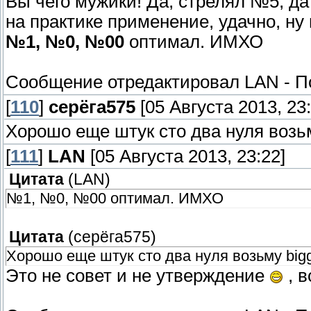
Вы чего мужики! Да, стрелял №5, да 
на практике применение, удачно, ну 
№1, №0, №00
оптимал. ИМХО
Сообщение отредактировал
LAN
-
П
[
110
]
серёга575
[05 Августа 2013, 23:
Хорошо еще штук сто два нуля воз
[
111
]
LAN
[05 Августа 2013, 23:22]
Цитата
(
LAN
)
№1, №0, №00 оптимал. ИМХО
Цитата
(
серёга575
)
Хорошо еще штук сто два нуля возьму bigg
Это не совет и не утверждение
, в