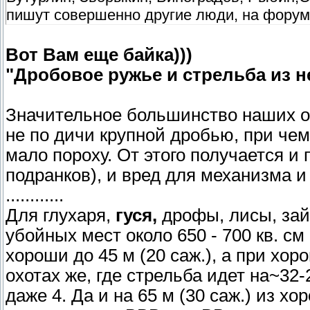
пишут совершенно другие люди, на фору
Вот Вам еще байка)))
"Дробовое ружье и стрельба из не
Значительное большинство наших о
не по дичи крупной дробью, при че
мало пороху. От этого получается и
подранков), и вред для механизма и
............
Для глухаря,
гуся,
дрофы, лисы, зай
убойных мест около 650 - 700 кв. см
хороши до 45 м (20 саж.), а при хор
охотах же, где стрельба идет на~32-2
даже 4. Да и на 65 м (30 саж.) из х