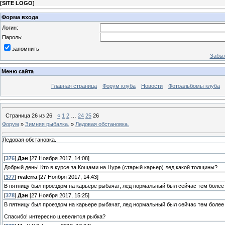
[
SITE LOGO
]
Форма входа
Логин:
Пароль:
запомнить
Забыл
Меню сайта
Главная страница
Форум клуба
Новости
Фотоальбомы клуба
Страница
26
из
26
«
1
2
…
24
25
26
Форум
»
Зимняя рыбалка.
»
Ледовая обстановка.
Ледовая обстановка.
[
376
]
Дэн
[27 Ноября 2017, 14:08]
Добрый день! Кто в курсе за Кощами на Нуре (старый карьер) лед какой толщины?
[
377
]
rvalerra
[27 Ноября 2017, 14:43]
В пятницу был проездом на карьере рыбачат, лед нормальный был сейчас тем более н
[
378
]
Дэн
[27 Ноября 2017, 15:25]
В пятницу был проездом на карьере рыбачат, лед нормальный был сейчас тем более н
Спасибо! интересно шевелится рыбка?