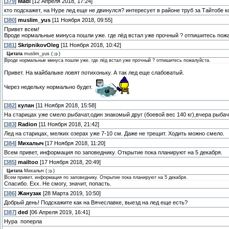
[
379
]
Madi
[12 Апреля 2018, 17:24]
кто подскажет, на Нуре лед еще не двинулся? интересует в районе труб за Тайтобе
[
380
]
muslim_yus
[11 Ноября 2018, 09:55]
Привет всем!
Вроде нормальные минуса пошли уже. где лёд встал уже прочный ? отпишитесь пож
[
381
]
SkripnikovOleg
[11 Ноября 2018, 10:42]
Цитата
muslim_yus
(
)
Вроде нормальные минуса пошли уже. где лёд встал уже прочный ? отпишитесь пожалуйста.
Привет. На майбалыке ловят потихоньку. А так лед еще слабоватый.
Через недельку нормально будет.
[
382
]
кулан
[11 Ноября 2018, 15:58]
На старицах уже смело рыбачат,один знакомый друг (боевой вес 140 кг),вчера рыба
[
383
]
Radion
[11 Ноября 2018, 21:42]
Лед на старицах, мелких озерах уже 7-10 см. Даже не трещит. Ходить можно смело.
[
384
]
Михалыч
[17 Ноября 2018, 11:20]
Всем привет, информация по заповеднику. Открытие пока планируют на 5 декабря.
[
385
]
mailtoo
[17 Ноября 2018, 20:49]
Цитата
Михалыч
(
)
Всем привет, информация по заповеднику. Открытие пока планируют на 5 декабря.
Спасибо. Ехх. Не смогу, значит, попасть.
[
386
]
Жанузак
[28 Марта 2019, 10:50]
Добрый день! Подскажите как на Вячеславке, выезд на лед еще есть?
[
387
]
ded
[06 Апреля 2019, 16:41]
Нура поперла