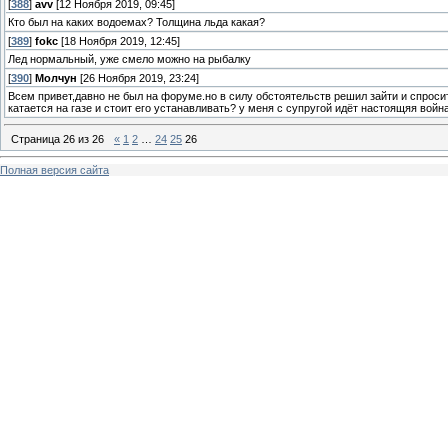
[
388
]
avv
[12 Ноября 2019, 09:45]
Кто был на каких водоемах? Толщина льда какая?
[
389
]
fokc
[18 Ноября 2019, 12:45]
Лед нормальный, уже смело можно на рыбалку
[
390
]
Молчун
[26 Ноября 2019, 23:24]
Всем привет,давно не был на форуме.но в силу обстоятельств решил зайти и спроси
катается на газе и стоит его устанавливать? у меня с супругой идёт настоящяя война 
Страница
26
из
26
«
1
2
…
24
25
26
Полная версия сайта