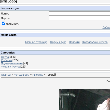
[
SITE LOGO
]
Форма входа
Логин:
Пароль:
запомнить
Забыл
Меню сайта
Главная страница
Форум клуба
Новости
Фотоальбомы клуба
Categories
Охота
[306]
Рыбалка
[755]
Подводная охота
[49]
Флора и Фауна
[223]
Главная
»
Фотоальбом
»
Рыбалка
» Трофей
Во