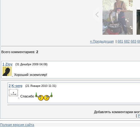
« Предыдущая
|
681
682
683
6
Всего комментариев
:
2
1
Zloy
(31 Декабря 2009 04:08)
Хороший экземпляр!
2
K-serg
(21 Января 2010 11:31)
Спасибо
Добавлять комментарии могу
[
Р
Полная версия сайта