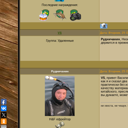
Последние награждения:
VS
Дата: Вторник, 25 
Рудничанин
, Нео
Группа: Удаленные
держится в прежне
Рудничанин
Дата: Вторник, 25 
VS
, привет Васили
как я и сказал дв
практически без и
качеству материал
китайского, пресл
вы думаете, может
ни хвоста, ни чешуи. 
H&F ефрейтор