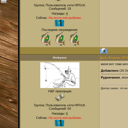
Группа: Пользователь сети НРОсК.
Сообщений:
19
Награды:
4
Сейчас:
На охоте или рыбалке...
Последние награждения:
Grekysss
Дата: Вторник, 25 
меня вот тоже инт
Добавлено
(25 Ок
-----------------------
Рудничанин
, япо
Доктор сказал, что в
H&F прапорщик
Группа: Пользователь сети НРОсК.
Сообщений:
54
Награды:
5
Сейчас:
На охоте или рыбалке...