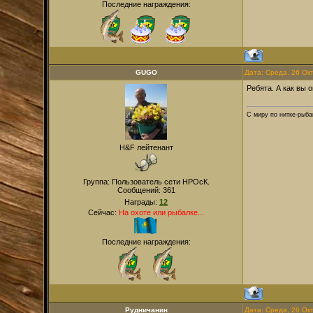
Последние награждения:
GUGO
Дата: Среда, 26 Ок
Ребята. А как вы 
С миру по нитке-рыба
H&F лейтенант
Группа: Пользователь сети НРОсК.
Сообщений:
361
Награды:
12
Сейчас:
На охоте или рыбалке...
Последние награждения:
Рудничанин
Дата: Среда, 26 Ок