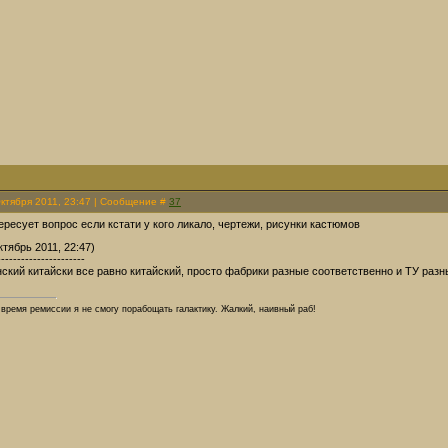
Октября 2011, 23:47 | Сообщение #
37
ересует вопрос если кстати у кого ликало, чертежи, рисунки кастюмов
тябрь 2011, 22:47)
----------------------
нский китайски все равно китайский, просто фабрики разные соответственно и ТУ раз
о время ремиссии я не смогу порабощать галактику. Жалкий, наивный раб!