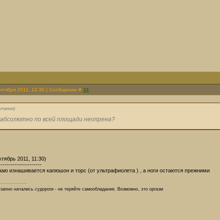
Октября 2011, 12:30 | Сообщение #
34
ичанин
)
 абсолютно по всей площади неопрена?
тябрь 2011, 11:30)
----------------------
аю изнашивается капюшон и торс (от ультрафиолета ) , а ноги остаются прежними
езапно начались судороги - не теряйте самообладания. Возможно, это оргазм