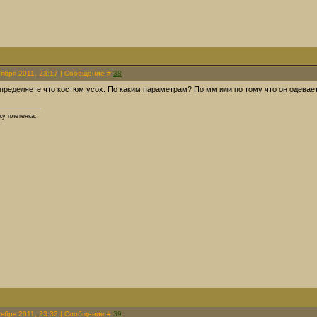
тября 2011, 23:17 | Сообщение #
38
определяете что костюм усох. По каким параметрам? По мм или по тому что он одевае
ку плетенка.
тября 2011, 23:32 | Сообщение #
39