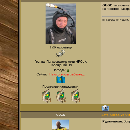
GUGO
, всё очен
не понятно- завтр
ни хвоста, ни чешуи. 
H&F ефрейтор
Группа: Пользователь сети НРОсК.
Сообщений:
19
Награды:
4
Сейчас:
На охоте или рыбалке...
Последние награждения:
GUGO
Дата: Среда, 26 Ок
Рудничанин
, Воп