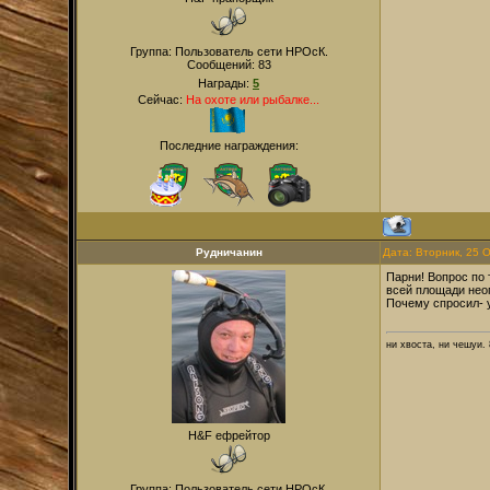
Группа: Пользователь сети НРОсК.
Сообщений:
83
Награды:
5
Сейчас:
На охоте или рыбалке...
Последние награждения:
Рудничанин
Дата: Вторник, 25 
Парни! Вопрос по 
всей площади нео
Почему спросил- у
ни хвоста, ни чешуи. 
H&F ефрейтор
Группа: Пользователь сети НРОсК.