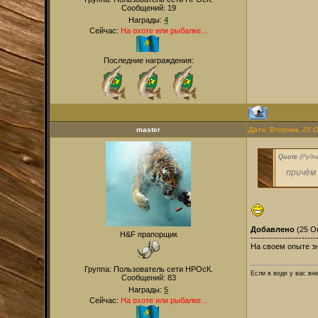
Сообщений:
19
Награды:
4
Сейчас:
На охоте или рыбалке...
Последние награждения:
master
Дата: Вторник, 25 
Quote
(
Рудн
причём
Добавлено
(25 Ок
H&F прапорщик
-----------------------
На своем опыте зн
Группа: Пользователь сети НРОсК.
Если в воде у вас вн
Сообщений:
83
Награды:
5
Сейчас:
На охоте или рыбалке...