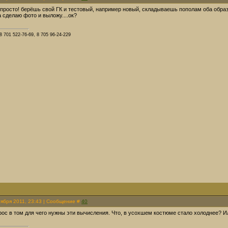
ь просто! берёшь свой ГК и тестовый, например новый, складываешь пополам оба образ
а сделаю фото и выложу....ок?
8 701 522-76-69, 8 705 96-24-229
тября 2011, 23:43 | Сообщение #
40
рос в том для чего нужны эти вычисления. Что, в усохшем костюме стало холоднее? И