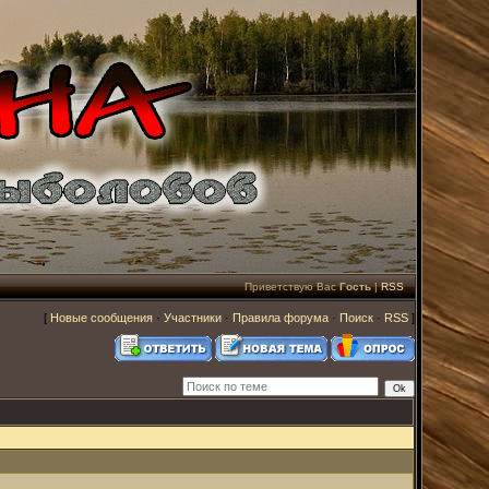
Приветствую Вас
Гость
|
RSS
[
Новые сообщения
·
Участники
·
Правила форума
·
Поиск
·
RSS
]