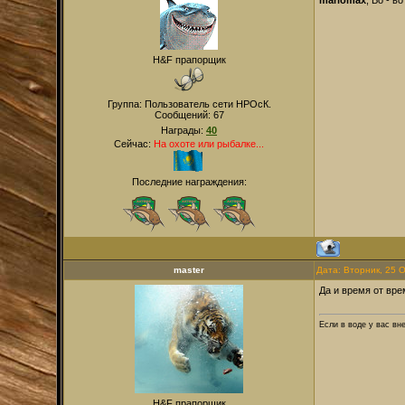
H&F прапорщик
Группа: Пользователь сети НРОсК.
Сообщений:
67
Награды:
40
Сейчас:
На охоте или рыбалке...
Последние награждения:
master
Дата: Вторник, 25 
Да и время от вре
Если в воде у вас вн
H&F прапорщик