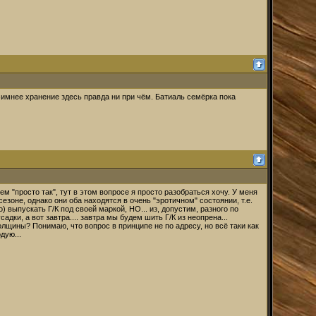
 Зимнее хранение здесь правда ни при чём. Батиаль семёрка пока
ем "просто так", тут в этом вопросе я просто разобраться хочу. У меня
сезоне, однако они оба находятся в очень "эротичном" состоянии, т.е.
 выпускать Г/К под своей маркой, НО... из, допустим, разного по
дки, а вот завтра.... завтра мы будем шить Г/К из неопрена...
лщины? Понимаю, что вопрос в принципе не по адресу, но всё таки как
дую...