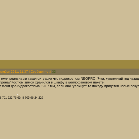
Октября 2011, 11:37 | Сообщение #
33
теме- реальна ли такая ситуация что гидрокостюм NEOPRO, 7-ка, купленный год назад
прена? Костюм зимой хранился в шкафу в целлофановом пакете.
 меня два гидрокостюма, 5 и 7 мм, если они "усохнут" то походу придётся новые покупа
8 701 522-76-69, 8 705 96-24-229