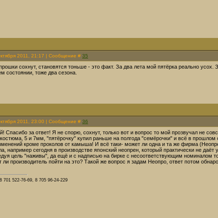
Октября 2011, 21:17 | Сообщение #
35
прошки сохнут, становятся тоньше - это факт. За два лета мой пятёрка реально усох.
м состоянии, тоже два сезона.
Октября 2011, 23:00 | Сообщение #
36
й! Спасибо за ответ! Я не спорю, сохнут, только вот и вопрос то мой прозвучал не совс
а костюма, 5 и 7мм, "пятёрочку" купил раньше на полгода "семёрочки" и всё в прошлом 
зменений кроме проколов от камыша! И всё таки- может ли одна и та же фирма (Неопро)
а, например сегодня в производстве японский неопрен, который практически не даёт уса
едуя цель "наживы", да ещё и с надписью на бирке с несоответствующим номиналом то
 ли производитель пойти на это? Такой же вопрос я задам Неопро, ответ потом обнаро
8 701 522-76-69, 8 705 96-24-229