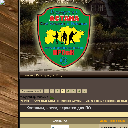
Главная
|
Регистрация
|
Вход
«
1
2
3
4
5
6
»
Страница
3
из
6
Модератор форума:
fokc
Форум
»
- Клуб подводных охотников Астаны.
»
Экипировка и снаряжение подв
Костюмы, носки, перчатки для ПО
Слава_73
Дата: Понедельник,
mariomax
, Во - в