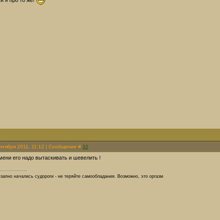
Октября 2011, 11:12 | Сообщение #
32
мени его надо вытаскивать и шевелить !
езапно начались судороги - не теряйте самообладания. Возможно, это оргазм