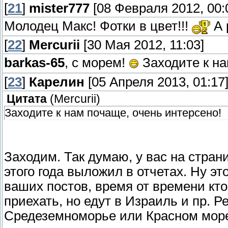
[
21
]
mister777
[08 Февраля 2012, 00:
Молодец Макс! Фотки в цвет!!!
А 
[
22
]
Mercurii
[30 Мая 2012, 11:03]
barkas-65
, с морем!
Заходите к на
[
23
]
Карелин
[05 Апреля 2013, 01:17
Цитата
(
Mercurii
)
Заходите к нам почаще, очень интерсено!
Заходим. Так думаю, у вас на стран
этого года выложил в отчетах. Ну эт
ваших постов, время от времени кто
приехать, но едут в Израиль и пр. Ре
Средеземноморье или Красном море,