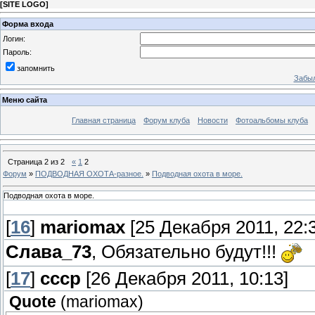
[
SITE LOGO
]
Форма входа
Логин:
Пароль:
запомнить
Забыл
Меню сайта
Главная страница
Форум клуба
Новости
Фотоальбомы клуба
Страница
2
из
2
«
1
2
Форум
»
ПОДВОДНАЯ ОХОТА-разное.
»
Подводная охота в море.
Подводная охота в море.
[
16
]
mariomax
[25 Декабря 2011, 22:
Слава_73
, Обязательно будут!!!
[
17
]
ссср
[26 Декабря 2011, 10:13]
Quote
(
mariomax
)