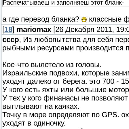
Распечатываеш и заполняеш этот бланк-
а где перевод бланка?
классные ф
[
18
]
mariomax
[26 Декабря 2011, 19:
ссср
, Из любопытства для себя пер
рыбными ресурсами производится по
Кое-что вылетело из головы.
Израильские подвохи, которые зани
уходят далеко от берега. это 700 - 1
У кого есть яхты или большие мотор
У тех у кого финанасы не позволяю
выплывают на каяках.
Точку в море определяют по GPS. ох
уходят в одиночку.