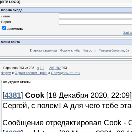
[
SITE LOGO
]
Форма входа
Логин:
Пароль:
запомнить
Забыл
Меню сайта
Главная страница
Форум клуба
Новости
Фотоальбомы клуба
Страница
293
из
293
«
1
2
…
291
292
293
Форум
»
Одним словом...трёп!
»
Обсуждаем отчеты
Обсуждаем отчеты
[
4381
]
Cook
[18 Декабря 2020, 22:09]
Сергей, с полем! А для чего тебе эт
Сообщение отредактировал
Cook
-
С