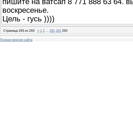
пишите на ватсап 8 771 888 63 64. в
воскресенье.
Цель - гусь ))))
Страница
293
из
293
«
1
2
…
291
292
293
Полная версия сайта