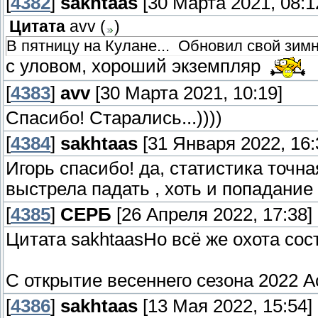
[
4382
]
sakhtaas
[30 Марта 2021, 08:1
Цитата
avv
(
)
В пятницу на Кулане... Обновил свой зимни
с уловом, хороший экземпляр
[
4383
]
avv
[30 Марта 2021, 10:19]
Спасибо! Старались...))))
[
4384
]
sakhtaas
[31 Января 2022, 16:
Игорь спасибо! да, статистика точн
выстрела падать , хоть и попадание 
[
4385
]
СЕРБ
[26 Апреля 2022, 17:38]
Цитата sakhtaasНо всё же охота сос
С открытие весеннего сезона 2022 А
[
4386
]
sakhtaas
[13 Мая 2022, 15:54]