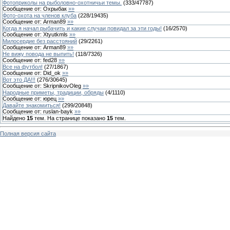
Фотоприколы на рыболовно-охотничьи темы.
(
333
/
47787
)
Сообщение от:
Охрыбак
»»
Фото-охота на членов клуба
(
228
/
19435
)
Сообщение от:
Arman89
»»
Когда я начал рыбачить и какие случаи повидал за эти годы!
(
16
/
2570
)
Сообщение от:
Xtyutkmls
»»
Милосердие без расстояний
(
29
/
2261
)
Сообщение от:
Arman89
»»
Не вижу повода не выпить!
(
118
/
7326
)
Сообщение от:
fed28
»»
Все на футбол!
(
27
/
1867
)
Сообщение от:
Did_ok
»»
Вот это ДА!!!
(
276
/
30645
)
Сообщение от:
SkripnikovOleg
»»
Народные приметы, традиции, обряды
(
4
/
1110
)
Сообщение от:
юрец
»»
Давайте знакомиться!
(
299
/
20848
)
Сообщение от:
ruslan-bayk
»»
Найдено
15
тем. На странице показано
15
тем.
Полная версия сайта