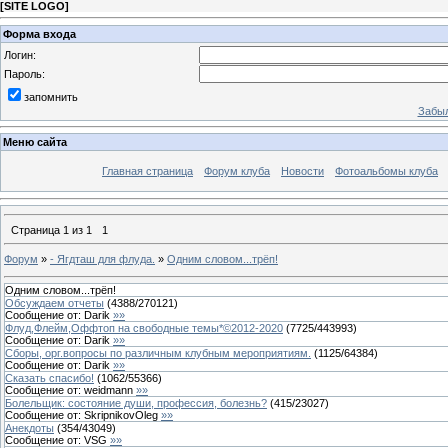
[
SITE LOGO
]
Форма входа
Логин:
Пароль:
запомнить
Забыл
Меню сайта
Главная страница
Форум клуба
Новости
Фотоальбомы клуба
Страница
1
из
1
1
Форум
»
- Ягдташ для флуда.
»
Одним словом...трёп!
Одним словом...трёп!
Обсуждаем отчеты
(
4388
/
270121
)
Сообщение от:
Darik
»»
Флуд,Флейм,Оффтоп на свободные темы*©2012-2020
(
7725
/
443993
)
Сообщение от:
Darik
»»
Сборы, орг.вопросы по различным клубным мероприятиям.
(
1125
/
64384
)
Сообщение от:
Darik
»»
Сказать спасибо!
(
1062
/
55366
)
Сообщение от:
weidmann
»»
Болельщик: состояние души, профессия, болезнь?
(
415
/
23027
)
Сообщение от:
SkripnikovOleg
»»
Анекдоты
(
354
/
43049
)
Сообщение от:
VSG
»»