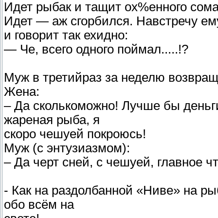
Идет рыбак и тащит ох%енного сома
Идет — аж сгорбился. Навстречу ем
и говорит так ехидно:
— Че, всего одного поймал.....!?
Муж в третийраз за неделю возвращ
Жена:
– Да сколькоможно! Лучше бы деньги
жареная рыба, я
скоро чешуей покроюсь!
Муж (с энтузиазмом):
– Да черт сней, с чешуей, главное 
- Как на раздолбанной «Ниве» на ры
обо всём на