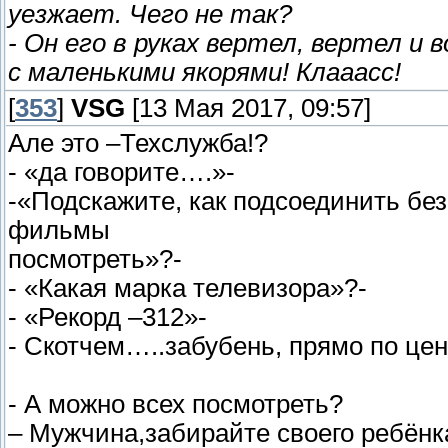
уезжает. Чего не так?
- Он его в руках вертел, вертел и 
с маленькими якорями! Клааасс!
[
353
]
VSG
[13 Мая 2017, 09:57]
Але это –Техслужба!?
- «да говорите….»-
-«Подскажите, как подсоединить без
фильмы
посмотреть»?-
- «Какая марка телевизора»?-
- «Рекорд –312»-
- Скотчем…..забубень, прямо по цен
- А можно всех посмотреть?
– Мужчина,забирайте своего ребёнка