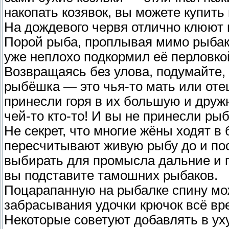
накопать козявок, вы можете купить 
На дождевого червя отлично клюют 
Порой рыба, проплывая мимо рыбака,
уже неплохо подкормил её перловкой
Возвращаясь без улова, подумайте,
рыбёшка — это чья-то мать или отец
принесли горя в их большую и дружн
чей-то кто-то! И вы не принесли р
Не секрет, что многие жёны ходят 
пересчитывают живую рыбу до и по
выбирать для промысла дальние и г
вы подставите тамошних рыбаков.
Поцарапанную на рыбалке спину мож
забрасывания удочки крючок всё вр
Некоторые советуют добавлять в уху