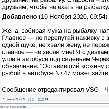
друзьям, чтобы не ехать на рыбалку
Добавлено
(10 Ноября 2020, 09:54)
---------------------------------------------
Жена, собирая мужа на рыбалку, на
Главное — не перепутай наживку с з
одной щуке, не хвали жену, не пере
главное — не звони мне! Я с девкам
улов в автобусе под сиденьем.Через
объявление: "Оставивший корзину с
рыбой в автобусе № 47 может зайти 
Сообщение отредактировал
VSG
-
Ч
Страница
24
из
24
«
1
2
…
22
23
24
Полная версия сайта