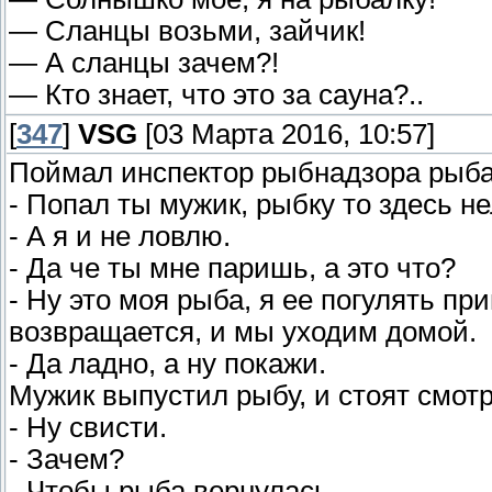
— Сланцы возьми, зайчик!
— А сланцы зачем?!
— Кто знает, что это за сауна?..
[
347
]
VSG
[03 Марта 2016, 10:57]
Поймал инспектор рыбнадзора рыбак
- Попал ты мужик, рыбку то здесь н
- А я и не ловлю.
- Да че ты мне паришь, а это что?
- Ну это моя рыба, я ее погулять пр
возвращается, и мы уходим домой.
- Да ладно, а ну покажи.
Мужик выпустил рыбу, и стоят смотр
- Ну свисти.
- Зачем?
- Чтобы рыба вернулась.