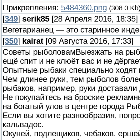
Прикрепления:
5484360.png
(308.0 Kb
[
349
]
serik85
[28 Апреля 2016, 18:35]
Вегетарианец — это старинное инд
[
350
]
kairat
[09 Августа 2016, 17:33]
Советы рыболовамВыезжать на рыба
ещё спит и не клюёт вас и не дёрга
Опытные рыбаки специально ходят в
Чем длинее руки, тем рыболов боле
рыбаков, например, руки доставали
Не покупайтесь на броские рекламн
на богатый улов в центре города Ры
Если вы хотите разнообразия, попро
кальвадос.
Окуней, подлещиков, чебаков, ерше