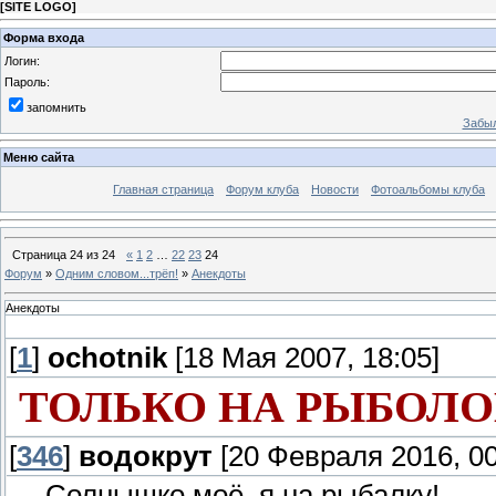
[
SITE LOGO
]
Форма входа
Логин:
Пароль:
запомнить
Забыл
Меню сайта
Главная страница
Форум клуба
Новости
Фотоальбомы клуба
Страница
24
из
24
«
1
2
…
22
23
24
Форум
»
Одним словом...трёп!
»
Анекдоты
Анекдоты
[
1
]
ochotnik
[18 Мая 2007, 18:05]
ТОЛЬКО НА РЫБОЛ
[
346
]
водокрут
[20 Февраля 2016, 00
— Солнышко моё, я на рыбалку!