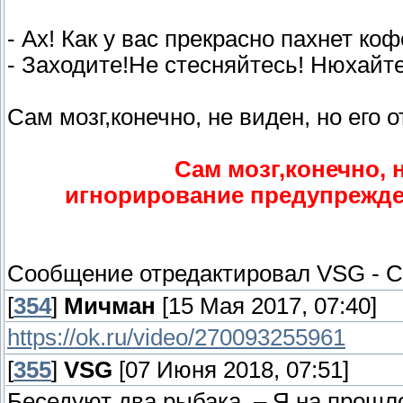
- Ах! Как у вас прекрасно пахнет коф
- Заходите!Не стесняйтесь! Нюхайте
Сам мозг,конечно, не виден, но его о
Сам мозг,конечно, н
игнорирование предупреждени
Сообщение отредактировал
VSG
-
С
[
354
]
Мичман
[15 Мая 2017, 07:40]
https://ok.ru/video/270093255961
[
355
]
VSG
[07 Июня 2018, 07:51]
Беседуют два рыбака. – Я на прошло