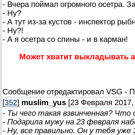
- Вчера поймал огромного осетра. За
- Ну?
- А тут из-за кустов - инспектор рыб
- Ну?!
- А я осетра со спины - и в карман!
Может хватит выкладывать а
Сообщение отредактировал
VSG
-
П
[
352
]
muslim_yus
[23 Февраля 2017, 
- Ты чего такая взвинченная? Что 
- Подарила мужу на 23 февраля наб
- Ну, все правильно. Он у тебя уж