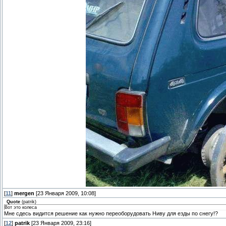
[
11
]
mergen
[23 Января 2009, 10:08]
Quote
(
patrik
)
Вот это колеса
Мне сдесь видится решение как нужно переоборудовать Ниву для езды по снегу!?
[
12
]
patrik
[23 Января 2009, 23:16]