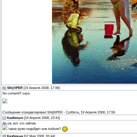
[
6
]
SN@IPER
[19 Апреля 2008, 17:49]
No coment!!! zaya
Сообщение отредактировал
SN@IPER
-
Суббота, 19 Апреля 2008, 17:59
[
7
]
Казбекыч
[19 Апреля 2008, 23:41]
Да уж, вот это зайчик
такое ружо подойдет или поболе?
[
8
]
Казбекыч
[02 Мая 2008, 05:44]