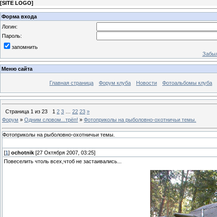
[
SITE LOGO
]
Форма входа
Логин:
Пароль:
запомнить
Забыл
Меню сайта
Главная страница
Форум клуба
Новости
Фотоальбомы клуба
Страница
1
из
23
1
2
3
…
22
23
»
Форум
»
Одним словом...трёп!
»
Фотоприколы на рыболовно-охотничьи темы.
Фотоприколы на рыболовно-охотничьи темы.
[
1
]
ochotnik
[27 Октября 2007, 03:25]
Повеселить чтоль всех,чтоб не застаивались...