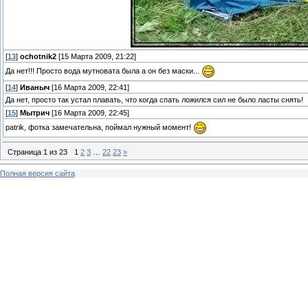
[
13
]
ochotnik2
[15 Марта 2009, 21:22]
Да нет!!! Просто вода мутновата была а он без маски...
[
14
]
Иваныч
[16 Марта 2009, 22:41]
Да нет, просто так устал плавать, что когда спать ложился сил не было ласты снять!
[
15
]
Мытрич
[16 Марта 2009, 22:45]
patrik, фотка замечательна, поймал нужный момент!
Страница
1
из
23
1
2
3
…
22
23
»
Полная версия сайта