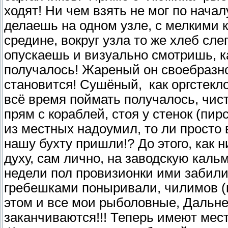
ходят! Ни чем взять не мог по начал
делаешь на одном узле, с мелкими к
средине, вокруг узла то же хлеб сл
опускаешь и визуально смотришь, ка
получалось! Жареный он своебразно 
становится! Сушёный, как оргстекл
всё время поймать получалось, чист
прям с кораблей, стоя у стенок (пир
из местных надоумил, то ли просто 
нашу бухту пришли!? До этого, как н
духу, сам лично, на заводскую кальм
недели пол провизионки ими забили
гребешками поныривали, чилимов (к
этом и все мои рыболовные, Дальне
заканчиваются!!! Теперь имеют мес