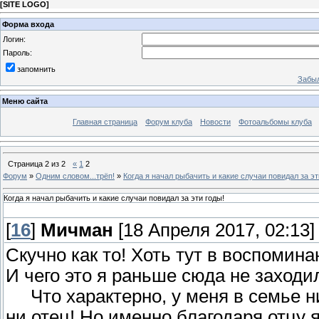
[
SITE LOGO
]
Форма входа
Логин:
Пароль:
запомнить
Забыл
Меню сайта
Главная страница
Форум клуба
Новости
Фотоальбомы клуба
Страница
2
из
2
«
1
2
Форум
»
Одним словом...трёп!
»
Когда я начал рыбачить и какие случаи повидал за эт
Когда я начал рыбачить и какие случаи повидал за эти годы!
[
16
]
Мичман
[18 Апреля 2017, 02:13]
Скучно как то! Хоть тут в воспомин
И чего это я раньше сюда не заход
Что характерно, у меня в семье ни
ни отец! Но именно благодаря отцу 