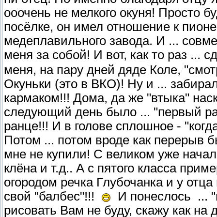
ооочень не мелкого окуня! Просто б
посёлке, он имел отношение к пион
медеплавильного завода. И ... совм
меня за собой! И вот, как то раз ..
меня, на пару дней дяде Коле, "смо
Окуньки (это в ВКО)! Ну и ... забир
кармаком!!! Дома, да же "втыка" нас
следующий день было ... "первый раз
ранце!!! И в голове сплошное - "когд
Потом ... потом вроде как перерыв 
мне не купили! С великом уже начал
клёна и т.д.. А с пятого класса прим
огородом речка Глубочанка и у отца 
свой "балбес"!!!
И понеслось ... 
рисовать Вам не буду, скажу как на 