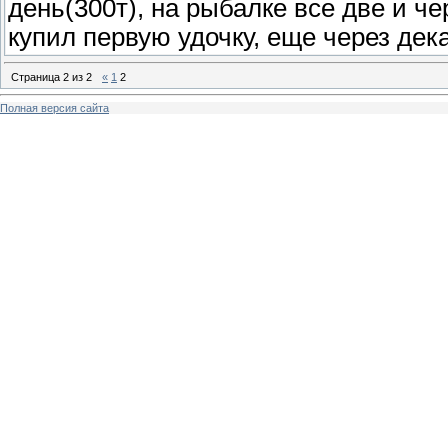
день(300т), на рыбалке все две и ч
купил первую удочку, еще через дек
Страница
2
из
2
«
1
2
Полная версия сайта