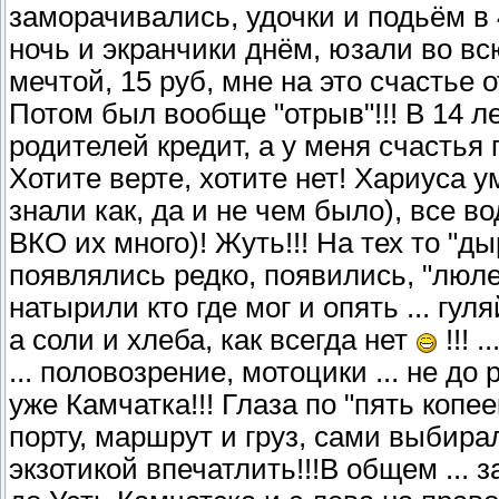
заморачивались, удочки и подьём в 4
ночь и экранчики днём, юзали во всю
мечтой, 15 руб, мне на это счаст
Потом был вообще "отрыв"!!! В 14 лет
родителей кредит, а у меня счастья 
Хотите верте, хотите нет! Хариуса 
знали как, да и не чем было), все в
ВКО их много)! Жуть!!! На тех то "д
появлялись редко, появились, "люл
натырили кто где мог и опять ... гуля
а соли и хлеба, как всегда нет
!!! 
... половозрение, мотоцики ... не до
уже Камчатка!!! Глаза по "пять копе
порту, маршрут и груз, сами выбира
экзотикой впечатлить!!!В общем ... 