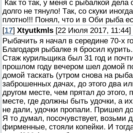
Как то так, у меня с рыбалкой дела 
долго не тянуло! Так, со скуки иногда
плотно!!! Понял, что и в Оби рыба ес
[
17
]
Xtyutkmls
[22 Июля 2017, 11:44]
Рыбачить я начал в середине 70-х го
Благодаря рыбалке я бросил курить. 
Стаж курильщика был 31 год и почти
прошлом году вечером шел домой пос
домой таскать (утром снова на рыба
заброшенных дачах, до этого два ил
другом месте, чем прятал до этого,
месте, где должны быть удочки, а их
не дали, удочки пропали. Пришел до
Я то думал, посочувствует, возьми д
фирменные, стояли копейки. И тогда