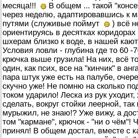
месяца!!!
В общем ... такой "конс
через неделю, адаптировавшись к м
путями (служивые поймут
) всё н
ориентируясь в десятках коридорах
шхерам близко к воде, в нашей каю
Условия ловли - глубина где то 60 -7
крючка выше грузила! На них, всё т
один, как псих, все на "кинчик" в ан
пара штук уже есть на палубе, очере
скучно уже! Не помню на сколько под
током ударило! Леска из рук уходит,
сделать, вокруг стойки леерной, так 
мурыжил, не знаю!? Уже вижу, а дост
том "кармане", крючок - "ни о чём"! 
принял! В общем достал, вместе с 