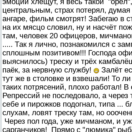
эмоции хлещут, я весь такой "орёл", 
центральным, страх потерял, думая 
ангаре, фильм смотрят! Забегаю в с
на их мясцо словил, ну и насчёт пож
там, человек 20 офицеров, мичманов
..... Так я лично, познакомился с за
сплошным позитивом!!! Господа офи
выяснилось) треску и трёх камбалёш
паёк, за нервную службу!
Залёт ест
тут же в столовке и взвешали! То ли
таких потрясений, плохо работал! В 
Репрессий не последовало, а через 
себе и пирожков подогнал, типа ... б
слухам, ловят треску там, но ооочен
Через пол года, уже мичманом, и уж
сарганчиков! Прямо с "люмика" рыба