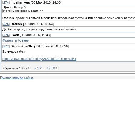
[
274
]
muslim_yus
[06 Мая 2016, 14:33]
Цитата
Болгар
(
)
это где у нас фазаны водятся?
Radion
, вроде бы зимой в отчете выкладывал фото на Вячеславке замечен был фаз
[
275
]
Radion
[06 Мая 2016, 18:53]
Да, было дело, ходил вокруг машин, как ручной.
[
276
]
Cook
[06 Мая 2016, 19:43]
Фазаны в Астане
[
277
]
SkripnikovOleg
[01 Июля 2016, 17:50]
Во чудеса блин
https://news.mail.ru/society/26301672/?frommail=1
Страница
19
из
19
«
1
2
…
17
18
19
Полная версия сайта