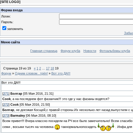
[
SITE LOGO
]
Форма входа
Логин:
Пароль:
запомнить
Забыл
Меню сайта
Главная страница
Форум клуба
Новости
Фотоальбомы клуба
Страница
19
из
19
«
1
2
…
17
18
19
Форум
»
Одним словом...трёп!
»
Вот это ДА!!!
Вот это ДА!!!
[
271
]
Болгар
[05 Мая 2016, 21:31]
Cook
, а на последнем фот фазанчик!!! это где у нас фазаны водятся?
[
272
]
Cook
[05 Мая 2016, 21:50]
Болгар
, не доезжая Косщей,с правой стороны.Их несколько лет назад выпустили с ц
[
273
]
Barmaley
[06 Мая 2016, 08:10]
Всем привет!!! Вчера классно посидели на РЧ все было замечательно! Всем спасибо 
семи , восьми тысяч на человека
такнормальнопосидеть
. Инфа для 