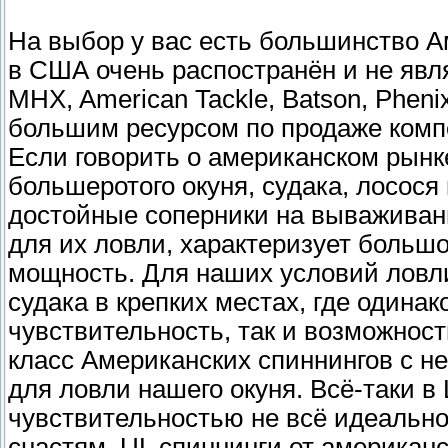
На выбор у вас есть большинство А
в США очень распостранён и не являе
MHX, American Tackle, Batson, Phen
большим ресурсом по продаже компо
Если говорить о американском рынке
большеротого окуня, судака, лосос
достойные соперники на вываживан
для их ловли, характеризует боль
мощность. Для наших условий ловли
судака в крепких местах, где одина
чувствительность, так и возможнос
класс Американских спиннингов с н
для ловли нашего окуня. Всё-таки в
чувствительностью не всё идеально
снастям. UL спиннинги от америка