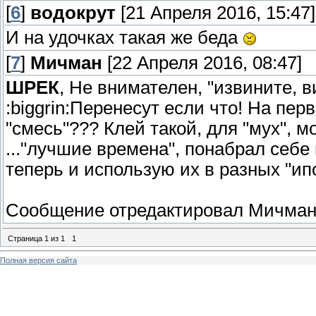
[
6
]
водокрут
[21 Апреля 2016, 15:47]
И на удочках такая же беда
[
7
]
Мичман
[22 Апреля 2016, 08:47]
ШРЕК
, Не внимателен, "извините, в
:biggrin:Перенесут если что! На пер
"смесь"??? Клей такой, для "мух", м
..."лучшие времена", понабрал себе
теперь и использую их в разных "ип
Сообщение отредактировал
Мичма
Страница
1
из
1
1
Полная версия сайта