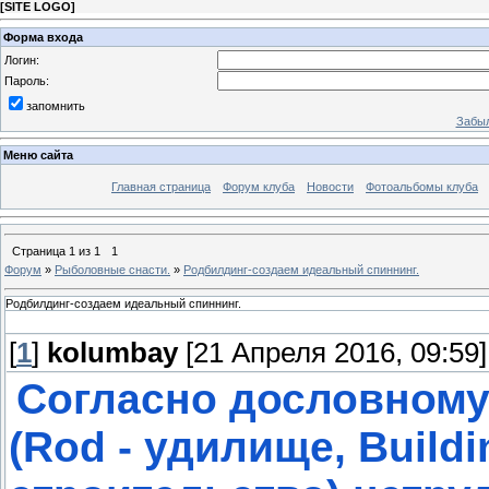
[
SITE LOGO
]
Форма входа
Логин:
Пароль:
запомнить
Забыл
Меню сайта
Главная страница
Форум клуба
Новости
Фотоальбомы клуба
Страница
1
из
1
1
Форум
»
Рыболовные снасти.
»
Родбилдинг-создаем идеальный спиннинг.
Родбилдинг-создаем идеальный спиннинг.
[
1
]
kolumbay
[21 Апреля 2016, 09:59]
Согласно дословному 
(Rod - удилище, Buildi