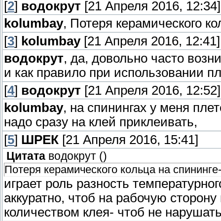
[
2
]
водокрут
[21 Апреля 2016, 12:34]
kolumbay
, Потеря керамического ко
[
3
]
kolumbay
[21 Апреля 2016, 12:41]
водокрут
, да, довольно часто воз
и как правило при использовании пл
[
4
]
водокрут
[21 Апреля 2016, 12:52]
kolumbay
, на спинингах у меня пле
надо сразу на клей приклеивать,
[
5
]
ШРЕК
[21 Апреля 2016, 15:41]
Цитата
водокрут
(
)
Потеря керамического кольца на спининге
играет роль разность температурно
аккуратно, чтоб на рабочую сторону
количеством клея- чтоб не нарушать