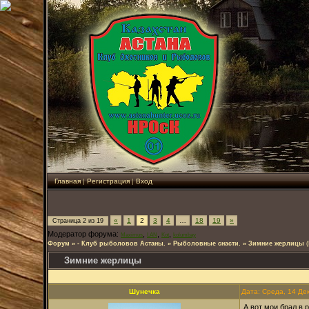
Главная
|
Регистрация
|
Вход
«
1
2
3
4
…
18
19
»
Страница
2
из
19
Модератор форума:
,
,
,
Maximus
LAN
Kot
kolumbay
Форум
»
- Клуб рыболовов Астаны.
»
Рыболовные снасти.
»
Зимние жерлицы
Зимние жерлицы
Шунечка
Дата: Среда, 14 Де
А вот мои брал в 