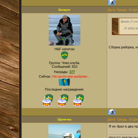
Зигмунт
Дата: Среда, 14 Де
Quote
(
Толя
А что 
Сборка раборка, н
H&F капитан
Группа: Член клуба.
Сообщений:
810
Награды:
377
Сейчас:
На охоте или рыбалке...
Последние награждения:
Шунечка
Дата: Среда, 14 Де
Я их брал в два п