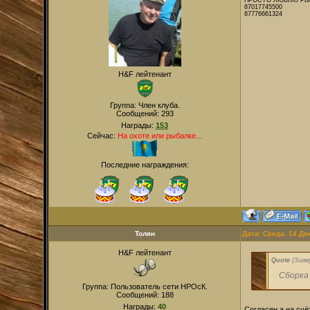
ПРОСТО ЛЮБЛЮ РЫ
87017745500
87776661324
H&F лейтенант
Группа: Член клуба.
Сообщений:
293
Награды:
153
Сейчас:
На охоте или рыбалке...
Последние награждения:
Толян
Дата: Среда, 14 Де
H&F лейтенант
Quote
(
Зигм
Сборка
Группа: Пользователь сети НРОсК.
Сообщений:
188
Награды:
40
Согласен,а на счё