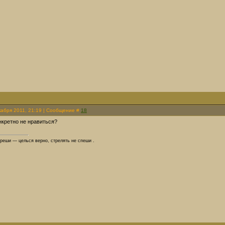
кабря 2011, 21:19 | Сообщение #
18
онкретно не нравиться?
греши — целься верно, стрелять не спеши .