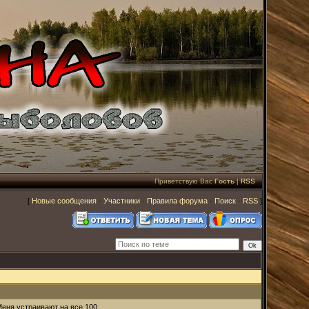
Приветствую Вас
Гость
|
RSS
[
Новые сообщения
·
Участники
·
Правила форума
·
Поиск
·
RSS
]
 Меня устраивают на все 100.