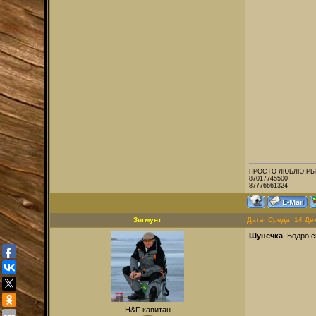
ПРОСТО ЛЮБЛЮ РЫ
87017745500
87776661324
Зигмунт
Дата: Среда, 14 Де
Шунечка
, Бодро с
H&F капитан