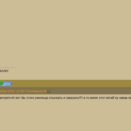
БАЛКУ.
кабря 2011, 21:16 | Сообщение #
17
мотрятся! вот бы этого умельца отыскать и заказать!!!! а то меня этот китай ну никак н