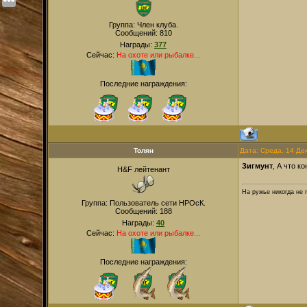
Группа: Член клуба.
Сообщений:
810
Награды:
377
Сейчас:
На охоте или рыбалке...
Последние награждения:
Толян
Дата: Среда, 14 Де
Зигмунт
, А что к
H&F лейтенант
На ружье никогда не 
Группа: Пользователь сети НРОсК.
Сообщений:
188
Награды:
40
Сейчас:
На охоте или рыбалке...
Последние награждения: