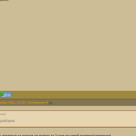
БАЛКУ.
кабря 2011, 21:32 | Сообщение #
21
унт
)
 раборка
т лопаются на морозе не правда за 2 года ни одной поломки(тарелочки)