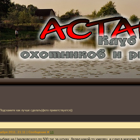
(Подскажите как лучше сделать(фото приветствуется))
кабря 2011, 21:11 | Сообщение #
16
рыбаке на Циалковского по 500 тнг за штуку. Делал какой-то умелец, и сдал в магазин.