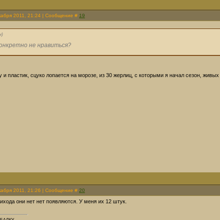
кабря 2011, 21:24 | Сообщение #
19
н
)
конкретно не нравиться?
у и пластик, сцуко лопается на морозе, из 30 жерлиц, с которыми я начал сезон, живых
кабря 2011, 21:26 | Сообщение #
20
рихода они нет нет появляются. У меня их 12 штук.