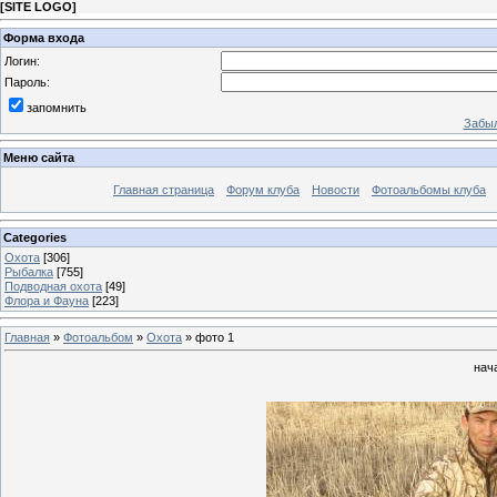
[
SITE LOGO
]
Форма входа
Логин:
Пароль:
запомнить
Забыл
Меню сайта
Главная страница
Форум клуба
Новости
Фотоальбомы клуба
Categories
Охота
[306]
Рыбалка
[755]
Подводная охота
[49]
Флора и Фауна
[223]
Главная
»
Фотоальбом
»
Охота
» фото 1
нач