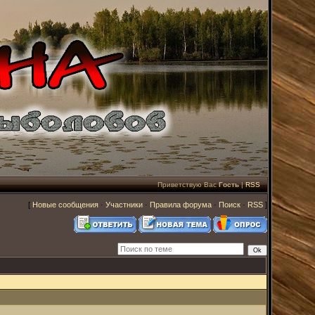
Приветствую Вас
Гость
|
RSS
[
Новые сообщения
·
Участники
·
Правила форума
·
Поиск
·
RSS
]