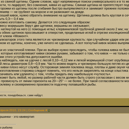
и из свиной щетины. Одним словом, идут напряженные поиски универсального и в то ж
ости, то лидируют, без сомнения, кивки из щетины. Свиная щетина не препятствует п
торожки из щетины после сгибания быстро выпрямляются и занимают прежнее положен
ниям — не грубеют на морозе и не размокают на дожде.
оший кивок, нужно обратить внимание на щетинку. Щетинка должна быть круглая в сеч
ыть 0,3— 0,4 мм.
можно изготовить самому. Делается это следующим образом:
 весу мормышек берут две щетинки, вершины их связывают;
натянутой на него (с помощью иглы) хлорвиниловой трубочкой длиной около 2 мм; на у
обеих щетинок просовывают в отверстия, проделанные иглой в отрезке изоляционной 
т клеем «Момент».
лизаторов этого типа является их чрезмерная хрупкость: при случайном ударе или ре
ом из щетины, конечно, уже ничего не сделаешь. А вот погнутый кивок можно выпрям
и из эластичной пленки. При их выборе нужно проследить, чтобы головка кивка не бы
которые изготавливают кивки своими руками, забывают о том, что кивок — не только
нии этого устройства допускаются ошибки.
а наблюдать, как на удочке с лесой 0,10—0,12 мм и легкой мормышкой стоит огрубев
й лесы диаметром 0,8—0,9 мм. Часто можно видеть и чрезмерно большую петлю из цвет
кивки плохо несут службу. Осторожная зимняя поклевка леща, плотвы и даже окуня ч
изготовлении сторожка следует помнить, что его нельзя закреплять на конце хлыстик
рачивать или удлинять) с тем, чтобы придать ему наибольшую «чуткость».
может быть любой, но размер рабочей части должен быть строго согласован с весом 
ровиснуть от линии горизонта на 20—25° — не более. При такой согласованности мож
оклевку и своевременно произвести подсечку попавшейся рыбы.
ости, понадобишься, сами найдут.
Апреля 2010, 23:24 | Сообщение #
2
ршинки - это квивертип
ко рыбалка