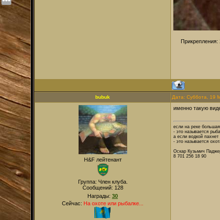
Прикрепления:
bubuk
Дата: Суббота, 19 
именно такую виде
если на реке большая
- это называется рыба
а если водкой пахнет 
- это называется охот
Оскар Кузьмич Падже
8 701 256 18 90
H&F лейтенант
Группа: Член клуба.
Сообщений:
128
Награды:
30
Сейчас:
На охоте или рыбалке...