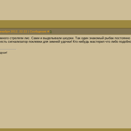
Декабря 2012, 22:22 | Сообщение #
5
 много стреляли лис. Сами и выделывали шкурки. Так один знакомый рыбак постоянно у
 есть сигнализатор поклевки для зимней удочки! Кто нибудь мастерил что либо подобн
 души!