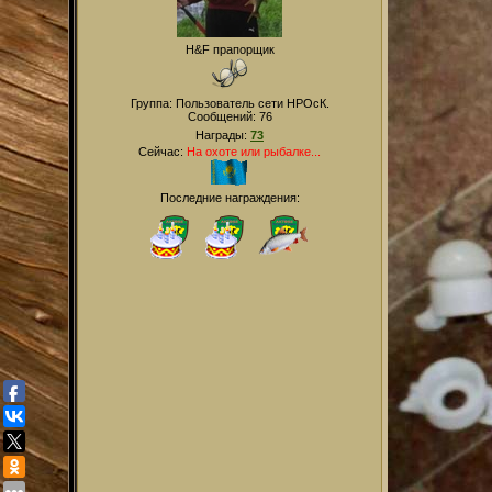
H&F прапорщик
Группа: Пользователь сети НРОсК.
Сообщений:
76
Награды:
73
Сейчас:
На охоте или рыбалке...
Последние награждения: