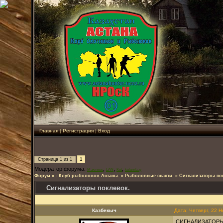
Главная
|
Регистрация
|
Вход
1
Страница
1
из
1
Модератор форума:
,
,
,
Maximus
LAN
Kot
kolumbay
Форум
»
- Клуб рыболовов Астаны.
»
Рыболовные снасти.
»
Сигнализаторы по
Сигнализаторы поклевок.
Казбекыч
Дата: Четверг, 22 
СИГНАЛИЗАТОРЫ