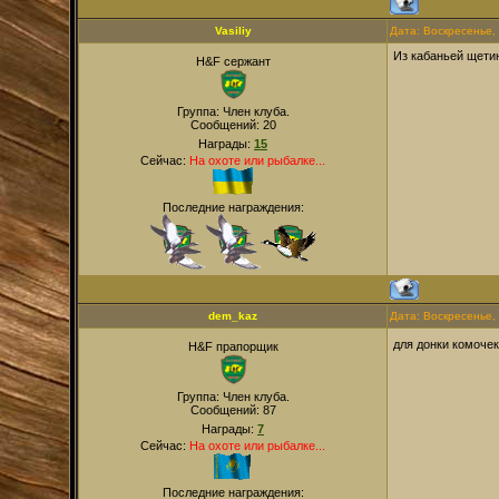
Vasiliy
Дата: Воскресенье,
Из кабаньей щети
H&F сержант
Группа: Член клуба.
Сообщений:
20
Награды:
15
Сейчас:
На охоте или рыбалке...
Последние награждения:
dem_kaz
Дата: Воскресенье,
для донки комочек
H&F прапорщик
Группа: Член клуба.
Сообщений:
87
Награды:
7
Сейчас:
На охоте или рыбалке...
Последние награждения: