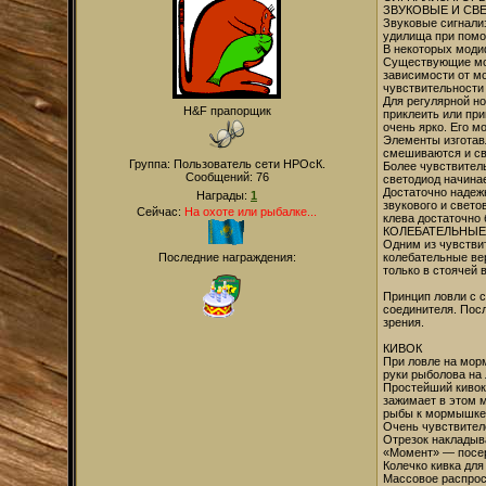
ЗВУКОВЫЕ И СВ
Звуковые сигнали
удилища при помо
В некоторых моди
Существующие мод
зависимости от мо
чувствительности
Для регулярной н
H&F прапорщик
приклеить или при
очень ярко. Его м
Элементы изготав
смешиваются и св
Группа: Пользователь сети НРОсК.
Более чувствитель
Сообщений:
76
светодиод начинае
Достаточно надеж
Награды:
1
звукового и свето
Сейчас:
На охоте или рыбалке...
клева достаточно 
КОЛЕБАТЕЛЬНЫЕ
Одним из чувстви
Последние награждения:
колебательные ве
только в стоячей 
Принцип ловли с 
соединителя. Пос
зрения.
КИВОК
При ловле на морм
руки рыболова на 
Простейший кивок
зажимает в этом м
рыбы к мормышке 
Очень чувствителе
Отрезок накладыв
«Момент» — посере
Колечко кивка дл
Массовое распрост