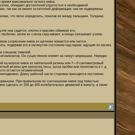
е время максимально чуткого кивка.
одсечке, обладает достаточной упругостью и необходимой
ие, так как не имеют остаточной деформации; они не подвержены
ении, что легко определить, покатав ее между пальцами. Толщина
зле она садится, плотно и красиво обжимая его;
трубочки; затем их слегка скручивают, а концы связывают узлом,
зком сотрясении кивок из щетинки ломается или гнется.
ить, подержав его в натянутом состоянии над паром, идущим из носика
ла слишком тяжелой.
 сигнализатор. Он существенно влияет на «игру» мормышки. Нередко
ший на морозе кивок из ниппельной резины или 7—9 сантиметровый
ной резины для пропуска лесы, кусок пробки или пенопласта и т. д.
асто остается незамеченной.
а неподвижно. Длину рабочей части сторожка приходится постоянно
мормышки. При правильном их соотношении кивок под тяжестью
но сделать от 200 до 400 колебательных движений в минуту, а также