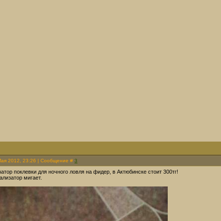
Мая 2012, 23:26 | Сообщение #
3
затор поклевки для ночного ловля на фидер, в Актюбинске стоит 300тг!
ализатор мигает.