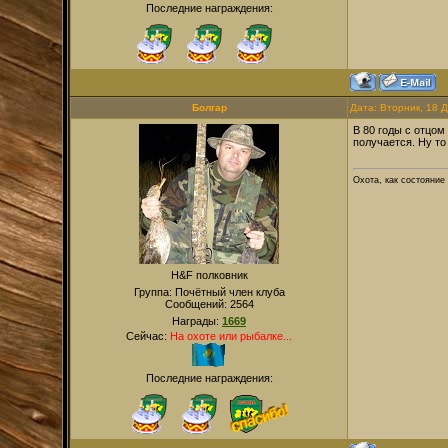
Последние награждения:
Болгар
Дата: Вторник, 18 
В 80 годы с отцом
получается. Ну то
Охота, как состояние
H&F полковник
Группа: Почётный член клуба
Сообщений:
2564
Награды:
1669
Сейчас:
На охоте или рыбалке...
Последние награждения: