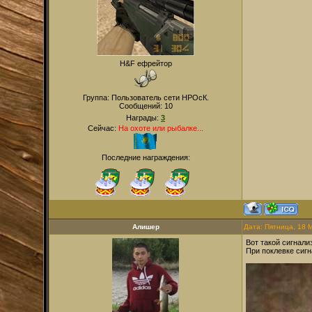
H&F ефрейтор
Группа: Пользователь сети НРОсК.
Сообщений:
10
Награды:
3
Сейчас:
На охоте или рыбалке...
Последние награждения:
Алишер
Дата: Пятница, 18 
Вот такой сигнали
При поклевке сигн