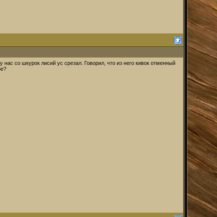
 нас со шкурок лисий ус срезал. Говорил, что из него кивок отменный
ое?