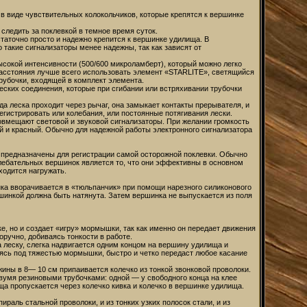
в виде чувствительных колокольчиков, которые крепятся к вершинке
следить за поклевкой в темное время суток.
аточно просто и надежно крепится к вершинке удилища. В
 такие сигнализаторы менее надежны, так как зависят от
окой интенсивности (500/600 микроламберт), который можно легко
 расстояния лучше всего использовать элемент «STARLITE», светящийся
рубочки, входящей в комплект элемента.
еских соединения, которые при сгибании или встряхивании трубочки
да леска проходит через рычаг, она замыкает контакты прерывателя, и
егистрировать или колебания, или постоянные потягивания лески.
овмещают световой и звуковой сигнализаторы. При желании громкость
ый и красный. Обычно для надежной работы электронного сигнализатора
 предназначены для регистрации самой осторожной поклевки. Обычно
лебательных вершинок является то, что они эффективны в основном
ходится нагружать.
ка вворачивается в «тюльпанчик» при помощи нарезного силиконового
шинкой должна быть натянута. Затем вершинка не выпускается из поля
е, но и создает «игру» мормышки, так как именно он передает движения
оручно, добиваясь тонкости в работе.
 леску, слегка надвигается одним концом на вершину удилища и
баясь под тяжестью мормышки, быстро и четко передаст любое касание
жины в 8— 10 см припаивается колечко из тонкой звонковой проволоки.
вумя резиновыми трубочками: одной — у свободного конца на клее
а пропускается через колечко кивка и колечко в вершинке удилища.
раль стальной проволоки, и из тонких узких полосок стали, и из