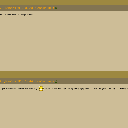
 23 Декабря 2012, 02:30 | Сообщение #
6
ны тоже кивок хороший
 23 Декабря 2012, 12:44 | Сообщение #
7
 грязи или глины на леску
или просто рукой донку держиш , пальцем леску оттянул 