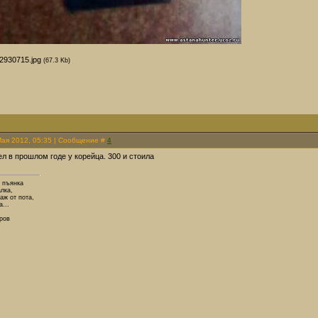
2930715.jpg
(67.3 Kb)
Мая 2012, 05:35 | Сообщение #
4
л в прошлом годе у корейца. 300 и стоила
 пъянка
лка,
аж от пота,
а...
ров