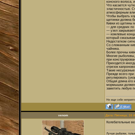
конского волоса, 
Что касается чутк
эластичностью. С
атмосферным влия
Чтобы выбрать хор
щетинки должна б
Кивки из щетины 
— для средних по
— узел закрывают 
— комлевые концы 
который смазываю
Недостатком сигна
Со сломанным кивк
чайника.
Более прочны кивк
Многие рыболовы, 
при конструирова
Приходится иногд
отрезок капроново
Такие несуразные 
Прежде всего при 
регулировать (уко
Общая длина его 
мормышки должен п
заметить любую п
Не ищи себе неприятн
venom
Дата: Пятница, 16 
Колебательные ве
Лучше рыбалки, толь