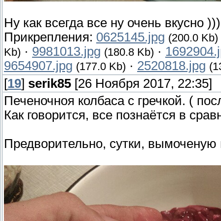
Ну как всегда все ну очень вкусно )))
Прикрепления:
0625145.jpg
(200.0 Kb)
·
9981013.jpg
·
1692904.
Kb)
(180.8 Kb)
9654907.jpg
·
2520818.jpg
(177.0 Kb)
(1
[
19
]
serik85
[26 Ноября 2017, 22:35]
Печеночноя колбаса с гречкой. ( по
Как говорится, все познаётся в срав
Предворительно, сутки, вымоченую 