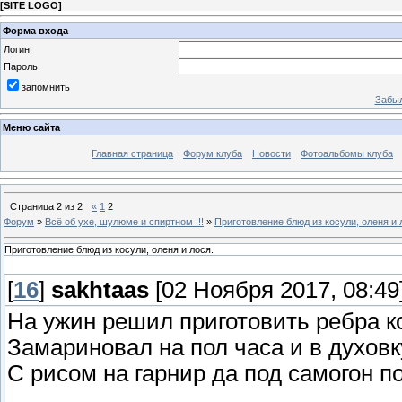
[
SITE LOGO
]
Форма входа
Логин:
Пароль:
запомнить
Забыл
Меню сайта
Главная страница
Форум клуба
Новости
Фотоальбомы клуба
Страница
2
из
2
«
1
2
Форум
»
Всё об ухе, шулюме и спиртном !!!
»
Приготовление блюд из косули, оленя и 
Приготовление блюд из косули, оленя и лося.
[
16
]
sakhtaas
[02 Ноября 2017, 08:49
На ужин решил приготовить ребра ко
Замариновал на пол часа и в духовку
С рисом на гарнир да под самогон п