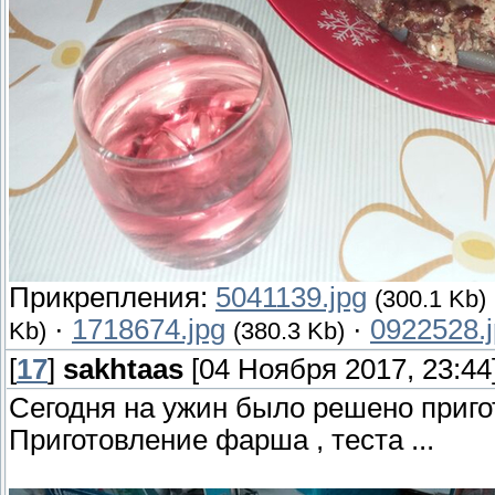
Прикрепления:
5041139.jpg
(300.1 Kb)
·
1718674.jpg
·
0922528.
Kb)
(380.3 Kb)
[
17
]
sakhtaas
[04 Ноября 2017, 23:44
Сегодня на ужин было решено приго
Приготовление фарша , теста ...