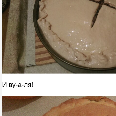
И ву-а-ля!