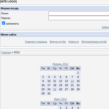
[
SITE LOGO
]
Форма входа
Логин:
Пароль:
запомнить
Забыл
Меню сайта
Главная страница
Форум клуба
Новости
Фотоальбомы клуба
Главная
»
2012
Январь 2012
Пн
Вт
Ср
Чт
Пт
Сб
Вс
1
2
3
4
5
6
7
8
9
10
11
12
13
14
15
16
17
18
19
20
21
22
23
24
25
26
27
28
29
30
31
Март 2012
Пн
Вт
Ср
Чт
Пт
Сб
Вс
1
2
3
4