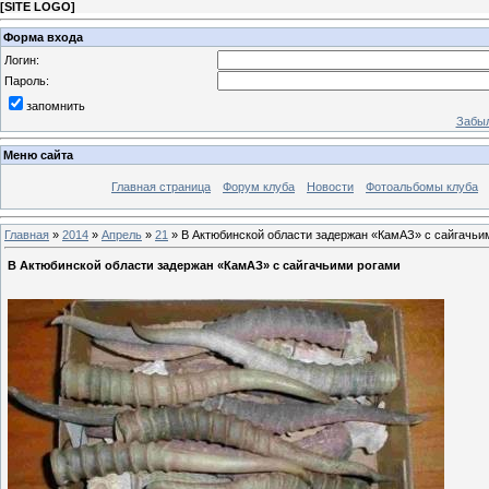
[
SITE LOGO
]
Форма входа
Логин:
Пароль:
запомнить
Забыл
Меню сайта
Главная страница
Форум клуба
Новости
Фотоальбомы клуба
Главная
»
2014
»
Апрель
»
21
» В Актюбинской области задержан «КамАЗ» с сайгачьи
В Актюбинской области задержан «КамАЗ» с сайгачьими рогами