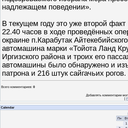
надлежащем поведении».
В текущем году это уже второй факт н
22.40 часов в ходе проведённых оп
окраине п.Карабутак Айтекебийског
автомашина марки «Тойота Ланд Кру
Иргизского района и троих его пасс
автомашины было обнаружено и изъя
патрона и 216 штук сайгачьих рогов.
Всего комментариев
:
0
Добавлять комментарии могу
[
Р
Calendar
Пн
Вт
1