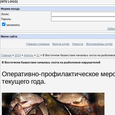
[
SITE LOGO
]
Форма входа
Логин:
Пароль:
запомнить
Забыл
Меню сайта
Главная страница
Форум клуба
Новости
Фотоальбомы клуба
Главная
»
2014
»
Апрель
»
21
» В Восточном Казахстане началась охота на рыболово
В Восточном Казахстане началась охота на рыболовов-нарушителей
Оперативно-профилактическое меро
текущего года.