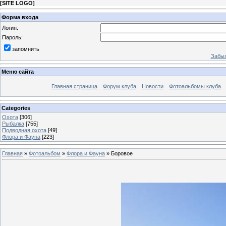
[
SITE LOGO
]
Форма входа
Логин:
Пароль:
запомнить
Забыл
Меню сайта
Главная страница
Форум клуба
Новости
Фотоальбомы клуба
Categories
Охота
[306]
Рыбалка
[755]
Подводная охота
[49]
Флора и Фауна
[223]
Главная
»
Фотоальбом
»
Флора и Фауна
» Боровое