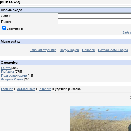
[
SITE LOGO
]
Форма входа
Логин:
Пароль:
запомнить
Забыл
Меню сайта
Главная страница
Форум клуба
Новости
Фотоальбомы клуба
Categories
Охота
[306]
Рыбалка
[755]
Подводная охота
[49]
Флора и Фауна
[223]
Главная
»
Фотоальбом
»
Рыбалка
» удачная рыбалка