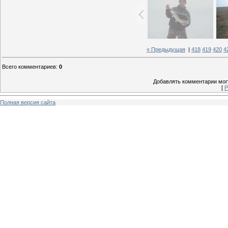
« Предыдущая
|
418
419
420
4
Всего комментариев
:
0
Добавлять комментарии могу
[
Р
Полная версия сайта