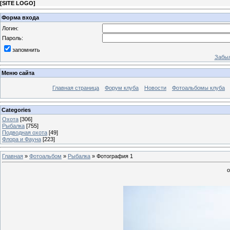
[
SITE LOGO
]
Форма входа
Логин:
Пароль:
запомнить
Забыл
Меню сайта
Главная страница
Форум клуба
Новости
Фотоальбомы клуба
Categories
Охота
[306]
Рыбалка
[755]
Подводная охота
[49]
Флора и Фауна
[223]
Главная
»
Фотоальбом
»
Рыбалка
» Фотография 1
о