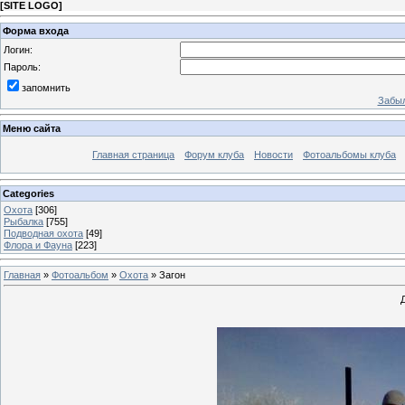
[
SITE LOGO
]
Форма входа
Логин:
Пароль:
запомнить
Забыл
Меню сайта
Главная страница
Форум клуба
Новости
Фотоальбомы клуба
Categories
Охота
[306]
Рыбалка
[755]
Подводная охота
[49]
Флора и Фауна
[223]
Главная
»
Фотоальбом
»
Охота
» Загон