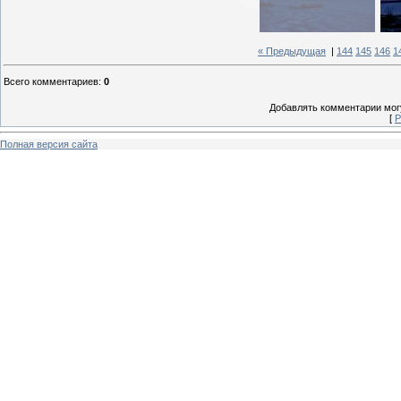
« Предыдущая
|
144
145
146
1
Всего комментариев
:
0
Добавлять комментарии могу
[
Р
Полная версия сайта