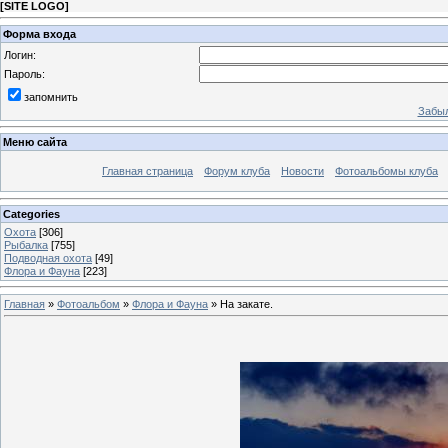
[
SITE LOGO
]
Форма входа
Логин:
Пароль:
запомнить
Забыл
Меню сайта
Главная страница
Форум клуба
Новости
Фотоальбомы клуба
Categories
Охота
[306]
Рыбалка
[755]
Подводная охота
[49]
Флора и Фауна
[223]
Главная
»
Фотоальбом
»
Флора и Фауна
» На закате.