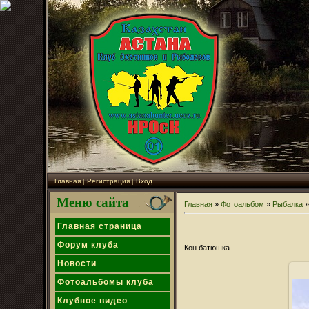
Главная
|
Регистрация
|
Вход
Меню сайта
Главная
»
Фотоальбом
»
Рыбалка
»
Главная страница
Форум клуба
Кон батюшка
Новости
Фотоальбомы клуба
Клубное видео