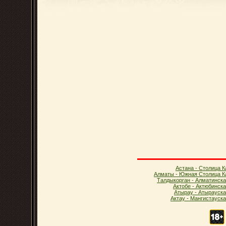
Астана - Столица К
Алматы - Южная Столица К
Талдыкорган - Алматинска
Актобе - Актюбинск
Атырау - Атырауска
Актау - Мангистауск