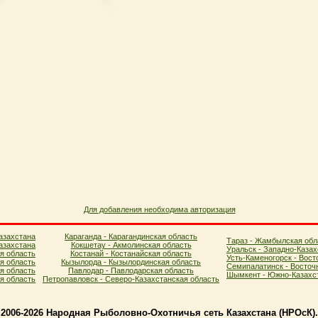
Для добавления необходима авторизация
азахстана
Караганда - Карагандинская область
Тараз - Жамбылская обл
азахстана
Кокшетау - Акмолинская область
Уральск - Западно-Казах
я область
Костанай - Костанайская область
Усть-Каменогорск - Вост
ая область
Кызылорда - Кызылординская область
Семипалатинск - Восточ
я область
Павлодар - Павлодарская область
Шымкент - Южно-Казахст
ая область
Петропавловск - Северо-Казахстанская область
2006-2026 Народная Рыболовно-Охотничья сеть Казахстана (НPOcК)