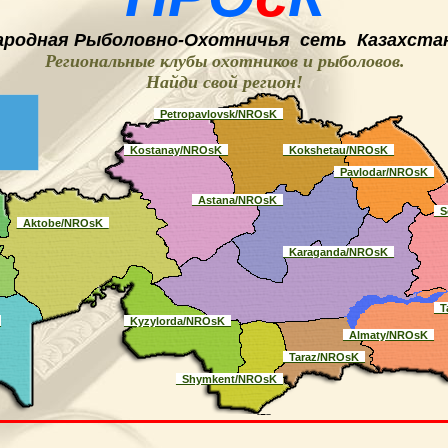
ародная
Рыболовно-
O
хотничья
сеть
Казахстан
Региональные клубы охотников и рыболовов.
Найди свой регион
!
_Petropavlovsk/NROsK_
_Kostanay/NROsK_
_Kokshetau/NROsK_
_Pavlodar/NROsK_
_Astana/NROsK_
_S
_Aktobe/NROsK_
_Karaganda/NROsK_
_T
_
_Kyzylorda/NROsK_
_Almaty/NROsK_
_Taraz/NROsK_
_Shymkent/NROsK_