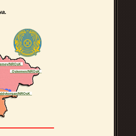
а.
emey/NROsK_
_Oskemen/NROsK_
aldykorgan/NROsK_