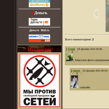
Я
Деньги.
Деньги
-
Mail.ru
Всего комментариев
:
2
Мы против!
1
Cook
(20 Декабря 2014 00:36)
0
Классное фото-синхронн
2
zipon
(22 Декабря 2014 09:03)
0
спасибо