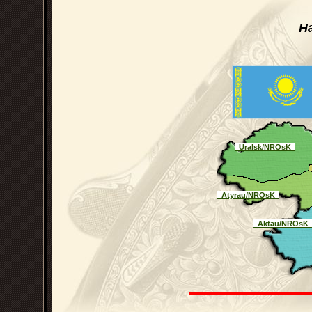
Н
_Uralsk/NROsK_
_Atyrau/NROsK_
_Aktau/NROsK