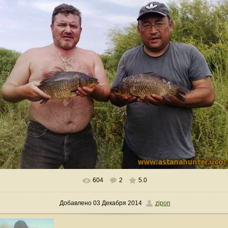
604
2
5.0
В реальном размере
640x480
/ 207.6Kb
Добавлено
03 Декабря 2014
zipon