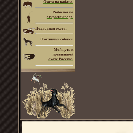
Охота на кабана.
Рыбалка по
открытой воде.
Подводная охота.
Охотничьи собаки.
Мой путь к
правильной
охоте.Рассказ.