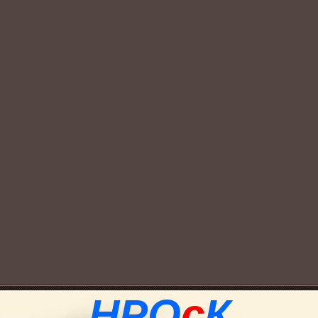
НРО
с
К