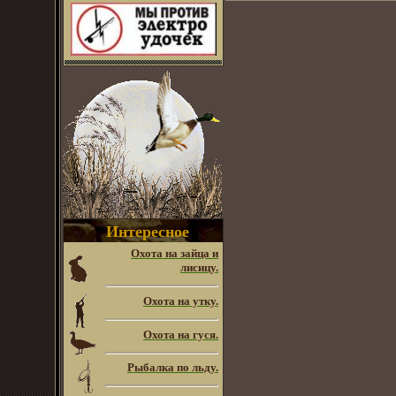
Интересное
Охота на зайца и
лисицу.
Охота на утку.
Охота на гуся.
Рыбалка по льду.