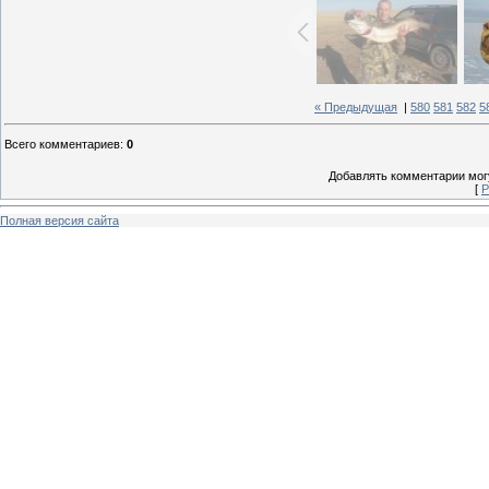
« Предыдущая
|
580
581
582
5
Всего комментариев
:
0
Добавлять комментарии могу
[
Р
Полная версия сайта