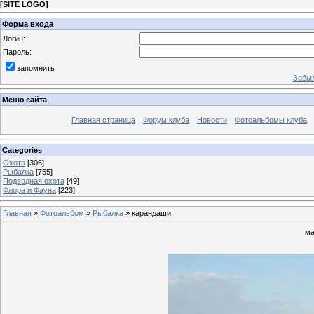
[
SITE LOGO
]
Форма входа
Логин:
Пароль:
запомнить
Забыл
Меню сайта
Главная страница
Форум клуба
Новости
Фотоальбомы клуба
Categories
Охота
[306]
Рыбалка
[755]
Подводная охота
[49]
Флора и Фауна
[223]
Главная
»
Фотоальбом
»
Рыбалка
» карандаши
ма