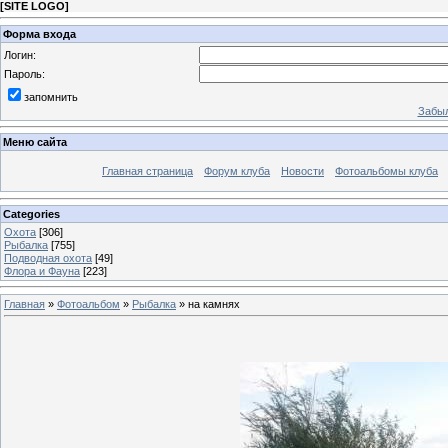
[
SITE LOGO
]
Форма входа
Логин:
Пароль:
запомнить
Забыл
Меню сайта
Главная страница
Форум клуба
Новости
Фотоальбомы клуба
Categories
Охота
[306]
Рыбалка
[755]
Подводная охота
[49]
Флора и Фауна
[223]
Главная
»
Фотоальбом
»
Рыбалка
» на камнях