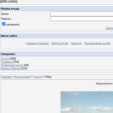
[
SITE LOGO
]
Форма входа
Логин:
Пароль:
запомнить
Забыл
Меню сайта
Главная страница
Форум клуба
Новости
Фотоальбомы клуба
Categories
Охота
[306]
Рыбалка
[755]
Подводная охота
[49]
Флора и Фауна
[223]
Главная
»
Фотоальбом
»
Охота
» Обед
Насытиться п