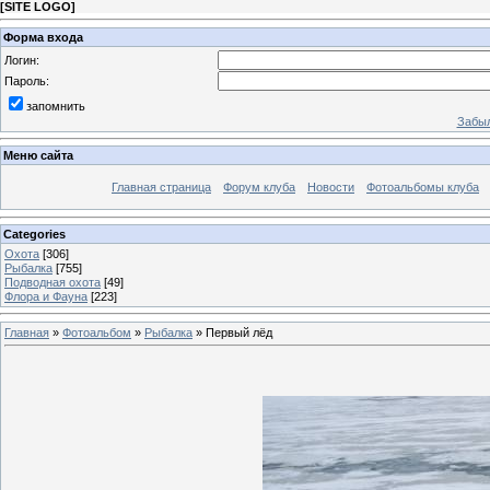
[
SITE LOGO
]
Форма входа
Логин:
Пароль:
запомнить
Забыл
Меню сайта
Главная страница
Форум клуба
Новости
Фотоальбомы клуба
Categories
Охота
[306]
Рыбалка
[755]
Подводная охота
[49]
Флора и Фауна
[223]
Главная
»
Фотоальбом
»
Рыбалка
» Первый лёд